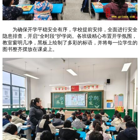
为确保开学平稳安全有序，学校提前安排，全面进行安全
隐患排查，开启“全时段”护学岗。各班级精心布置开学氛围，
教室窗明几净，黑板上绘制了多彩的标语，并将每一位学生的
图书整齐摆放在课桌上。