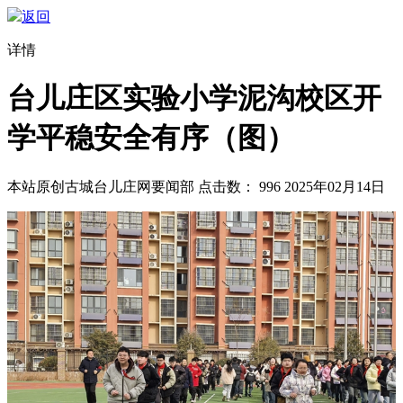
返回
详情
台儿庄区实验小学泥沟校区开
学平稳安全有序（图）
本站原创
古城台儿庄网要闻部
点击数：
996
2025年02月14日