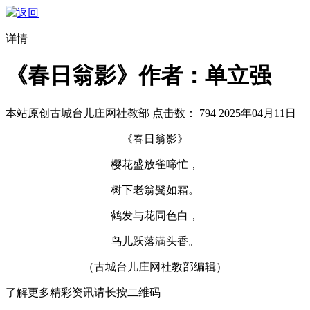
返回
详情
《春日翁影》作者：单立强
本站原创
古城台儿庄网社教部
点击数：
794
2025年04月11日
《春日翁影》
樱花盛放雀啼忙，
树下老翁鬓如霜。
鹤发与花同色白，
鸟儿跃落满头香。
（古城台儿庄网社教部编辑）
了解更多精彩资讯请长按二维码