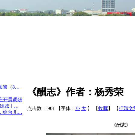
预警（8…
《酬志》作者：杨秀荣
庄开展调研
英雄城丨…
点击数：
901
【字体：
小
大
】
【
收藏
】
【
打印文
，给台儿…
《酬志》