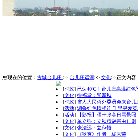
您现在的位置：
古城台儿庄
>>
台儿庄运河
>>
文化
>>正文内容
[
时政
]
已达40℃！台儿庄高温红色
[
文化
]
徐福堂：迎新秋
[
时政
]
省人大民侨外委员会来台儿
[
活动
]
湘鲁红色情相连 千里寻梦
[
活动
]
【影报】晒十张冬日雪景照
[
文化
]
单立强：立秋猜谜害虫11则
[
文化
]
张法远：立秋悟
[
文化
]
《秋爽》作者：杨秀荣