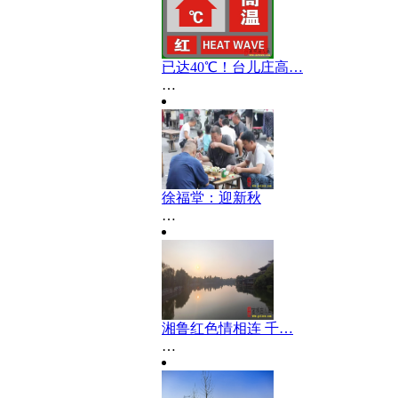
已达40℃！台儿庄高…
…
徐福堂：迎新秋
…
湘鲁红色情相连 千…
…