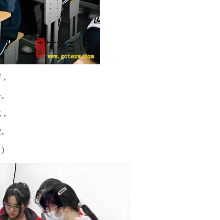
芒，
将。
志，
堂。
日）