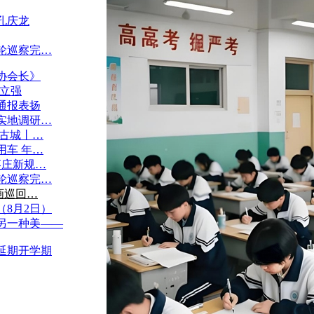
孔庆龙
轮巡察完…
协会长》
单立强
通报表扬
实地调研…
暖古城丨…
用车 年…
枣庄新规…
轮巡察完…
画巡回…
8月2日）
另一种美——
延期开学期