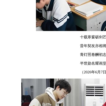
十载寒窗砺剑
昔年契友亦相
青灯照卷酬初
半世勋名耀画
（2026年6月7