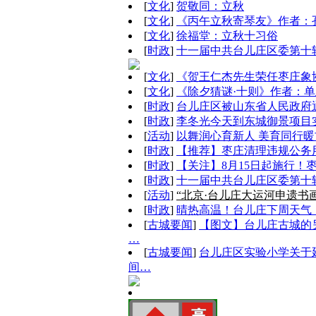
[
文化
]
贺敬同：立秋
[
文化
]
《丙午立秋寄琴友》作者：
[
文化
]
徐福堂：立秋十习俗
[
时政
]
十一届中共台儿庄区委第十
[
文化
]
《贺王仁杰先生荣任枣庄象
[
文化
]
《除夕猜谜·十则》作者：
[
时政
]
台儿庄区被山东省人民政府
[
时政
]
李冬光今天到东城御景项目
[
活动
]
以舞润心育新人 美育同行
[
时政
]
【推荐】枣庄清理违规公务
[
时政
]
【关注】8月15日起施行！
[
时政
]
十一届中共台儿庄区委第十
[
活动
]
“北京·台儿庄大运河申遗书
[
时政
]
晴热高温！台儿庄下周天气（
[
古城要闻
]
【图文】台儿庄古城的
…
[
古城要闻
]
台儿庄区实验小学关于
间…