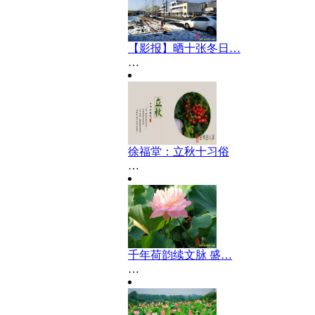
【影报】晒十张冬日…
…
徐福堂：立秋十习俗
…
千年荷韵续文脉 盛…
…