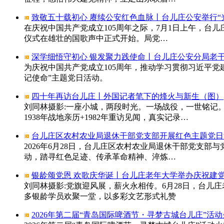
致敬五十载初心 赓续公安红色血脉丨台儿庄公安举行“
在庆祝中国共产党成立105周年之际，7月1日上午，台
仪式在雄壮的国歌声中正式开始。局党…
深学细悟守初心 银发聚力践使命丨台儿庄公安分局老
为庆祝中国共产党成立105周年，推动学习贯彻习近平党
记使命”主题党日活动。
四十年再访台儿庄丨外国记者笔下的烽火与新生（图）
刘同林摄影:一座小城，两段时光。一场战役，一世铭记
1938年战地亲历+1982年重访见闻，真实记录…
台儿庄区农村农业局退休干部党支部开展红色主题党日
2026年6月28日，台儿庄区农村农业局退休干部党支
动，踏寻红色足迹、传承革命精神、淬炼…
银龄颂党恩 欢歌庆华诞丨台儿庄老年大学举办庆祝建党
刘同林摄影:党旗迎风展，薪火永相传。6月28日，台
多银龄学员欢聚一堂，以多彩文艺形式礼赞
2026年第二届“青岛国际啤酒节・寻梦古城台儿庄”活