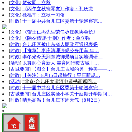
[
文化
]
贺敬同：立秋
[
文化
]
《丙午立秋寄琴友》作者：孔庆龙
[
文化
]
徐福堂：立秋十习俗
[
时政
]
十一届中共台儿庄区委第十轮巡察完…
[
文化
]
《贺王仁杰先生荣任枣庄象协会长》
[
文化
]
《除夕猜谜·十则》作者：单立强
[
时政
]
台儿庄区被山东省人民政府通报表扬
[
时政
]
【推荐】枣庄清理违规公务用车 年…
[
时政
]
李冬光今天到东城御景项目实地调研…
[
活动
]
以舞润心育新人 美育同行暖古城丨…
[
古城要闻
]
【图文】台儿庄古城的另一种美——…
[
时政
]
【关注】8月15日起施行！枣庄新规…
[
活动
]
“北京·台儿庄大运河申遗书画巡回…
[
时政
]
十一届中共台儿庄区委第十轮巡察完…
[
古城要闻
]
台儿庄区实验小学关于延期开学期间…
[
时政
]
晴热高温！台儿庄下周天气（8月2日）