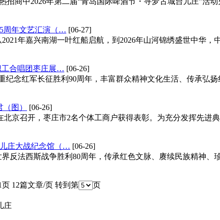
火热招商中2026年第二届“青岛国际啤酒节・寻梦古城台儿庄”活
5周年文艺汇演（…
[06-27]
021年嘉兴南湖一叶红船启航，到2026年山河锦绣盛世中华，中
职工合唱团枣庄展…
[06-26]
重纪念红军长征胜利90周年，丰富群众精神文化生活、传承弘扬红色
君（图）
[06-26]
大会在北京召开，枣庄市2名个体工商户获得表彰。为充分发挥先
儿庄大战纪念馆（…
[06-26]
界反法西斯战争胜利80周年，传承红色文脉、赓续民族精神、珍爱
1页 12篇文章/页 转到第
页
台儿庄