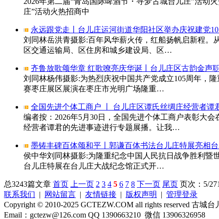
2026年第二届“青岛国际啤酒节・寻梦古城台儿庄”活动
庄”活动火热招商中
永远跟党走丨台儿庄运河街道华阳社区举办庆祝建党10
刘同林岳洪青摄影:百年风华薪火传，红船扬帆启新程。从2
区交通运输局、区住房和城乡建设局、区…
齐鲁放歌颂华章 红歌嘹亮庆华诞丨台儿庄区古韵金声
刘同林杨伟摄影:为热烈庆祝中国共产党成立105周年，隆
赛枣庄展区展演在枣庄市光明广场隆重…
全国先进个体工商户 丨 台儿庄区谭氏丝绸庄经营者谭
编者按：2026年5月30日，全国先进个体工商户表彰
经营者谭君的先进事迹进行专题展播。让我…
墨铸丰碑百体颂和平丨郭谦百体书法台儿庄特展亮相台
侯中华刘同林摄影:为隆重纪念中国人民抗日战争胜利暨世
台儿庄特展在台儿庄大战纪念馆正式开…
总3243篇文章
首页
上一页
2
3
4
5
6
7
8
下一页
尾页
页次：5/27
联系我们
|
网站留言
|
友情链接
|
版权声明
|
管理登录
Copyright © 2010-2025 GCTEZW.COM all rights reserved 古城
Email：gctezw@126.com QQ 1390663210 微信 13906326958