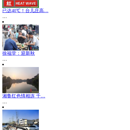
已达40℃！台儿庄高…
…
徐福堂：迎新秋
…
湘鲁红色情相连 千…
…