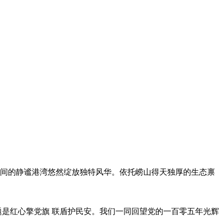
林间的静谧港湾悠然绽放独特风华。依托崂山得天独厚的生态禀
主题是红心擎党旗 联盾护民安。我们一同回望党的一百零五年光辉