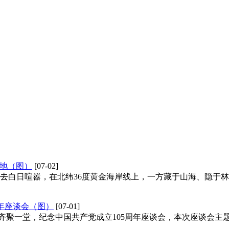
息地（图）
[07-02]
褪去白日喧嚣，在北纬36度黄金海岸线上，一方藏于山海、隐于
周年座谈会（图）
[07-01]
员齐聚一堂，纪念中国共产党成立105周年座谈会，本次座谈会