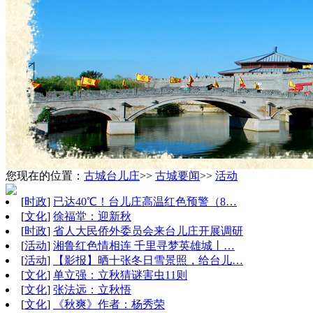
您现在的位置：
古城台儿庄
>>
古城要闻
>>
活动
[
时政
]
已达40℃！台儿庄高温红色预警（8…
[
文化
]
徐福堂：迎新秋
[
时政
]
省人大民侨外委员会来台儿庄开展调研
[
活动
]
湘鲁红色情相连 千里寻梦英雄城丨…
[
活动
]
【影报】晒十张冬日雪景照，给台儿…
[
文化
]
单立强：立秋猜谜害虫11则
[
文化
]
张法远：立秋悟
[
文化
]
《秋爽》作者：杨秀荣