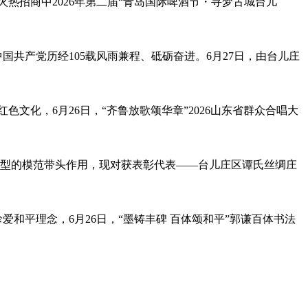
动火热招商中2026年第二届“青岛国际啤酒节・寻梦古城台儿
国共产党历经105载风雨兼程、砥砺奋进。6月27日，由台儿庄
文化，6月26日，“齐鲁放歌颂华章”2026山东省群众合唱大
进典型的模范带头作用，现对获表彰代表——台儿庄区谭氏丝绸庄
和平理念，6月26日，“墨铸丰碑 百体颂和平”郭谦百体书法