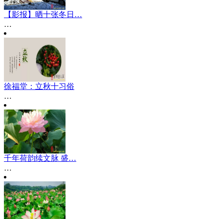
【影报】晒十张冬日…
…
徐福堂：立秋十习俗
…
千年荷韵续文脉 盛…
…