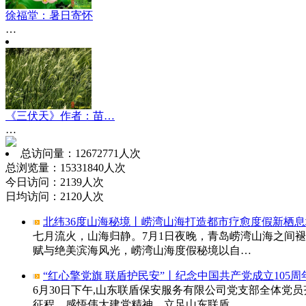
徐福堂：暑日寄怀
…
《三伏天》作者：苗…
…
总访问量：12672771人次
总浏览量：15331840人次
今日访问：2139人次
日均访问：2120人次
北纬36度山海秘境丨崂湾山海打造都市疗愈度假新栖
七月流火，山海归静。7月1日夜晚，青岛崂湾山海之间
赋与绝美滨海风光，崂湾山海度假秘境以自…
“红心擎党旗 联盾护民安”丨纪念中国共产党成立105
6月30日下午,山东联盾保安服务有限公司党支部全体党
征程，感悟伟大建党精神，立足山东联盾…