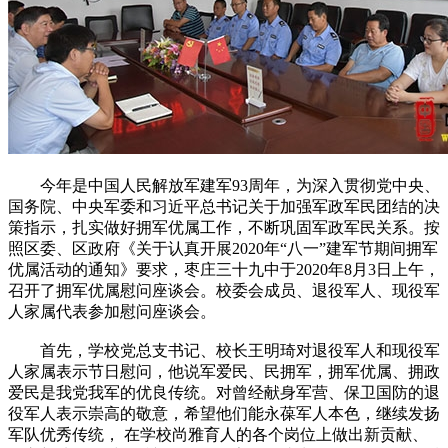
今年是中国人民解放军建军93周年，为深入贯彻党中央、
国务院、中央军委和习近平总书记关于加强军政军民团结的决
策指示，扎实做好拥军优属工作，不断巩固军政军民关系。按
照区委、区政府《关于认真开展2020年“八一”建军节期间拥军
优属活动的通知》要求，枣庄三十九中于2020年8月3日上午，
召开了拥军优属慰问座谈会。校委会成员、退役军人、现役军
人家属代表参加慰问座谈会。
首先，学校党总支书记、校长王明琦对退役军人和现役军
人家属表示节日慰问，他说军爱民、民拥军，拥军优属、拥政
爱民是我党我军的优良传统。对曾经献身军营、保卫国防的退
役军人表示崇高的敬意，希望他们能永葆军人本色，继续发扬
军队优秀传统， 在学校尚雅育人的各个岗位上做出新贡献、