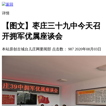
返回
详情
【图文】枣庄三十九中今天召
开拥军优属座谈会
本站原创
古城台儿庄网要闻部
点击数：
987
2020年08月03日