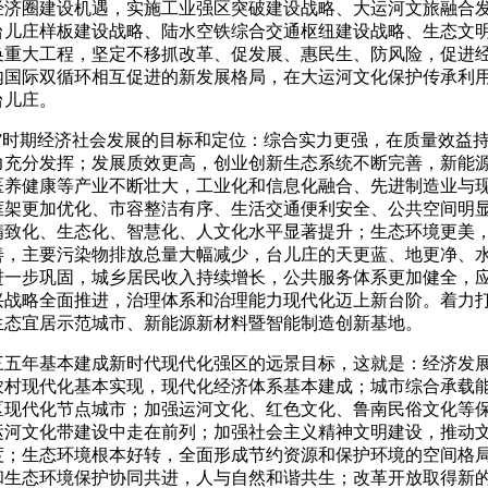
经济圈建设机遇，实施工业强区突破建设战略、大运河文旅融合
台儿庄样板建设战略、陆水空铁综合交通枢纽建设战略、生态文明
换重大工程，坚定不移抓改革、促发展、惠民生、防风险，促进
内国际双循环相互促进的新发展格局，在大运河文化保护传承利
台儿庄。
五”时期经济社会发展的目标和定位：综合实力更强，在质量效益
力充分发挥；发展质效更高，创业创新生态系统不断完善，新能
医养健康等产业不断壮大，工业化和信息化融合、先进制造业与
框架更加优化、市容整洁有序、生活交通便利安全、公共空间明
精致化、生态化、智慧化、人文化水平显著提升；生态环境更美
善，主要污染物排放总量大幅减少，台儿庄的天更蓝、地更净、
进一步巩固，城乡居民收入持续增长，公共服务体系更加健全，
兴战略全面推进，治理体系和治理能力现代化迈上新台阶。着力
生态宜居示范城市、新能源新材料暨智能制造创新基地。
三五年基本建成新时代现代化强区的远景目标，这就是：经济发
农村现代化基本实现，现代化经济体系基本建成；城市综合承载
区现代化节点城市；加强运河文化、红色文化、鲁南民俗文化等
运河文化带建设中走在前列；加强社会主义精神文明建设，推动
度；生态环境根本好转，全面形成节约资源和保护环境的空间格
和生态环境保护协同共进，人与自然和谐共生；改革开放取得新