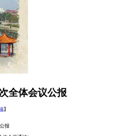
十次全体会议公报
辑
】
公报