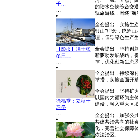
河、一城、五点）
千…
的陆水空铁综合交通
…
轨旅游线，围绕“航
全会提出，实施生
银山”理念，统筹
理，倡导绿色生产
全会提出，坚持创
【影报】晒十张
新驱动发展战略，
冬日…
撑，优化创新生态
…
全会提出，持续深
举措，实施全面开
全会提出，坚持扩
以国内大循环为主
徐福堂：立秋十
建设，融入重大区
习俗
…
全会提出，加强公
共建共治共享的社
化，完善社会保障
依法治区。