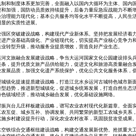
机制和制度体系更加完善，全面融入以国内大循环为主体、国内
进和加强，国防动员质效持续提升，后备力量应急应战能力不断
会治理能力现代化；基本公共服务均等化水平不断提高，人民生
明显的实质性进展。
业强区突破建设战略，构建现代产业新体系。坚持把发展经济着
促进产业基础高级化、产业链现代化，切实提高产业核心竞争力
造业转型升级，推动服务业提质增效，营造良好产业生态。
运河文旅融合发展建设战略，争当大运河国家文化公园建设排头
链条，提升优质文旅产品供给能力，促进文化和旅游高质量融合
业发展品质，加强文化遗产系统保护，优化公共文化服务体系，
型城镇化提速提质建设战略，打造江北水乡运河古城特色城市新
转型趋势，推进新型城镇化，促进城乡统筹发展，打造自然生态
特色镇域经济，推动城乡融合发展，优化基础设施网络。
村振兴台儿庄样板建设战略，谱写农业农村现代化新篇章。全面
工农互促、城乡互补、协调发展、共同繁荣的新型工农城乡关系
实施乡村建设提升行动，深化农业农村改革，巩固脱贫攻坚成果
空铁综合交通枢纽建设战略，构建交通发展新优势。抢抓重大工程