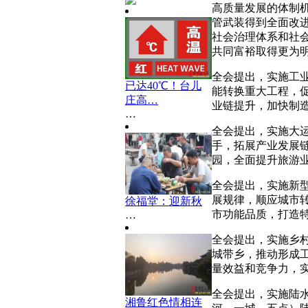
高质量发展的体制
管武装得到全面改
社会治理体系和社
共同富裕取得更为
全会提出，实施工
已达40℃！台儿
能转换重大工程，
庄高…
业链提升，加快制
…
全会提出，实施大
手，拓展产业发展
园，全面提升旅游
全会提出，实施新
展规律，顺应城市
徐福堂：迎新秋
市功能品质，打造
…
全会提出，实施乡
城带乡，推动形成
量效益和竞争力，
全会提出，实施陆水
湘鲁红色情相连