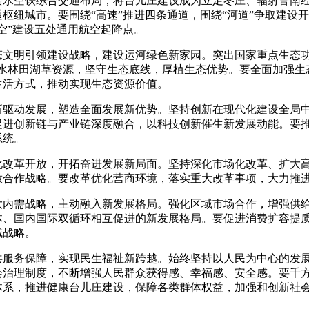
陆水空铁综合交通布局，将台儿庄建设成为立足枣庄、辐射鲁南
枢纽城市。要围绕“高速”推进四条通道，围绕“河道”争取建设开
空”建设五处通用航空起降点。
态文明引领建设战略，建设运河绿色新家园。突出国家重点生态功
山水林田湖草资源，坚守生态底线，厚植生态优势。要全面加强生
生活方式，推动实现生态资源价值。
新驱动发展，塑造全面发展新优势。坚持创新在现代化建设全局
促进创新链与产业链深度融合，以科技创新催生新发展动能。要
系统。
化改革开放，开拓奋进发展新局面。坚持深化市场化改革、扩大
放合作战略。要改革优化营商环境，落实重大改革事项，大力推
大内需战略，主动融入新发展格局。强化区域市场合作，增强供
体、国内国际双循环相互促进的新发展格局。要促进消费扩容提
域战略。
共服务保障，实现民生福祉新跨越。始终坚持以人民为中心的发
会治理制度，不断增强人民群众获得感、幸福感、安全感。要千
体系，推进健康台儿庄建设，保障各类群体权益，加强和创新社