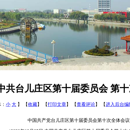
中共台儿庄区第十届委员会 第
体：
小
大
】
【
收藏
】
【
打印文章
】
【
查看评论
】
【
进入后台编
中国共产党台儿庄区第十届委员会第十次全体会议