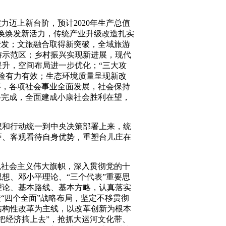
力迈上新台阶，预计2020年生产总值
能转换焕发新活力，传统产业升级改造扎实
迸发；文旅融合取得新突破，全域旅游
游示范区；乡村振兴实现新进展，现代
升，空间布局进一步优化；“三大攻
险有力有效；生态环境质量呈现新改
善，各项社会事业全面发展，社会保持
将完成，全面建成小康社会胜利在望，
想和行动统一到中央决策部署上来，统
距、客观看待自身优势，重塑台儿庄在
色社会主义伟大旗帜，深入贯彻党的十
想、邓小平理论、“三个代表”重要思
理论、基本路线、基本方略，认真落实
“四个全面”战略布局，坚定不移贯彻
结构性改革为主线，以改革创新为根本
把经济搞上去”，抢抓大运河文化带、