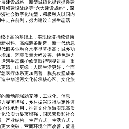
发展建设战略、新型城镇化提速提质建
引领建设战略等“六大建设战略”，深
经济社会数字化转型，积极融入以国内
用中走在前列，努力建设自然生态活
持续提高的基础上，实现经济持续健康
源新材料、高端装备制造、新一代信息
现代服务业融合水平显著提高；城乡功
显增加、环境质量大幅改善、特色魅力
，运河生态保护修复取得明显进展，重
水更清、山更绿；人民生活更好，全面
应急医疗体系更加完善，脱贫攻坚成果
打造中华运河文化传承核心区、文化旅
展的新动能强劲充沛，工业化、信息
能力显著增强，乡村振兴取得决定性进
保护传承利用，推进文化旅游实现高质
文化软实力显著增强，国民素质和社会
局、产业结构、生产方式、生活方式，
的更大突破，营商环境全面改善，促进