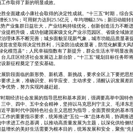
项工作取得了新的明显成效。
胜全面建成小康社会取得的决定性成就。“十三五”时期，综合实
增长3.5%；可用财力达到25.5亿元，年均增幅2.5%；新旧动
代优势产业集群日益壮大，产业结构持续优化，创新创造活力不断
产业提档升级，成功创建国家级文化产业示范园区、省级全域旅
村治理体系不断完善；城乡面貌呈现新气象，城市功能品质显著提
，脱贫攻坚取得决定性胜利，污染防治成效显著，防范化解重大风
国绿化模范县”；人民幸福指数有了新提升，群众生活水平明显改
，台儿庄区经济社会发展迈上新台阶，“十三五”规划目标任务即
建设新征程奠定了坚实基础。
发展阶段面临的新形势、新机遇、新挑战，要求全区上下要把思
作要求上来，准确识变、科学应变、主动求变，清醒认识发展差
竞争优势，努力实现跨越赶超。
五”时期经济社会发展的指导思想和基本原则，强调要高举中国特
、三中、四中、五中全会精神，坚持以马克思列宁主义、毛泽东思
习近平新时代中国特色社会主义思想为指导，全面贯彻党的基本
工作的重要指示要求，统筹推进“五位一体”总体布局，协调推进
稳中求进工作总基调，以推动高质量发展为主题，以深化供给侧
日益增长的美好生活需要为根本目的，统筹发展和安全，聚焦“先