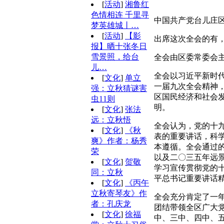
[
活动
]
湘鲁红
色情相连 千里寻
中国共产党台儿庄区
梦英雄城丨…
[
活动
]
【影
出席这次全会的有，
报】晒十张冬日
雪景照，给台
全会由区委常委会
儿…
全会以习近平新时
[
文化
]
单立
一届九次全会精神
强：立秋猜谜害
区国民经济和社会
虫11则
明。
[
文化
]
张法
远：立秋悟
全会认为，党的十
[
文化
]
《秋
表的重要讲话，科
爽》作者：杨秀
本遵循。全会通过
荣
以及二〇三五年远
[
文化
]
贺敬
学习宣传贯彻党的
同：立秋
平总书记重要讲话
[
文化
]
《丙午
立秋寄琴友》作
全会充分肯定了一
者：孔庆龙
团结带领全区广大
[
文化
]
徐福
中、三中、四中、五