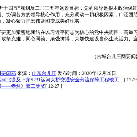
现“十四五”规划及二〇三五年远景目标，党的领导是根本政治保
局、协调各方的领导核心作用，充分调动一切积极因素，广泛团
力，凝心聚力把宏伟蓝图变成美好现实。
下要更加紧密地团结在以习近平同志为核心的党中央周围，高举
、攻坚克难，同心同德、顽强拼搏，为加快建设自然生态活力、
城台儿庄网要闻部编
网要闻部
来源：
山东台儿庄
发布时间：2020年12月26日
河北堤及下穿S231运河大桥交通安全分流保障工程竣工…
[ 12-26
城——盎然》获二等奖
[ 12-27 ]