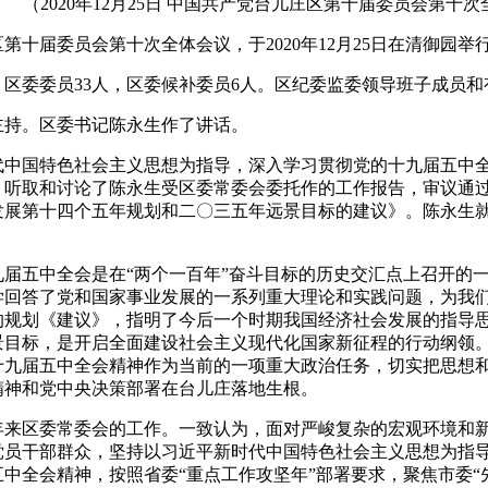
（2020年12月25日 中国共产党台儿庄区第十届委员会第十
第十届委员会第十次全体会议，于2020年12月25日在清御园举
区委委员33人，区委候补委员6人。区纪委监委领导班子成员
主持。区委书记陈永生作了讲话。
代中国特色社会主义思想为指导，深入学习贯彻党的十九届五中
，听取和讨论了陈永生受区委常委会委托作的工作报告，审议通
发展第十四个五年规划和二〇三五年远景目标的建议》。陈永生
九届五中全会是在“两个一百年”奋斗目标的历史交汇点上召开的
学回答了党和国家事业发展的一系列重大理论和实践问题，为我
的规划《建议》，指明了今后一个时期我国经济社会发展的指导
景目标，是开启全面建设社会主义现代化国家新征程的行动纲领
十九届五中全会精神作为当前的一项重大政治任务，切实把思想
精神和党中央决策部署在台儿庄落地生根。
年来区委常委会的工作。一致认为，面对严峻复杂的宏观环境和
党员干部群众，坚持以习近平新时代中国特色社会主义思想为指
中全会精神，按照省委“重点工作攻坚年”部署要求，聚焦市委“