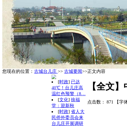
您现在的位置：
古城台儿庄
>>
古城要闻
>>正文内容
[
时政
]
已达
【全文】
40℃！台儿庄高
温红色预警（8…
[
文化
]
徐福
点击数：
871
【字
堂：迎新秋
[
时政
]
省人大
民侨外委员会来
台儿庄开展调研