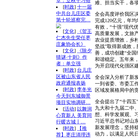
堂：立秋十习俗
难、担当实干，各
[
时政
]
十一届
中共台儿庄区委
全会高度评价我区决
第十轮巡察完…
完成120亿元，年均
有效，“十强”现
[
文化
]
《贺王
高质量发展，文旅
仁杰先生荣任枣
农业提质增效，乡
庄象协会长》
坚战”取得新成效
[
文化
]
《除夕
善，成功创建“全
猜谜·十则》作
和谐稳定。五年来
者：单立强
为开启现代化强区
[
时政
]
台儿庄
区被山东省人民
全会深入分析了新
政府通报表扬
一到省委、市委工
[
时政
]
李冬光
区域发展格局中的
今天到东城御景
全会提出了“十四
项目实地调研…
九大和十九届二中
[
活动
]
以舞润
想、科学发展观、
心育新人 美育同
习近平总书记对山东
行暖古城丨…
新发展理念，坚持
[
时政
]
【推
动力，以满足人民
荐】枣庄清理违