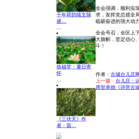
全会强调，顺利实
求，发挥党总揽全
千年荷韵续文脉
砥砺奋进的强大动
盛…
…
全会号召，全区上
大旗帜，坚定信心
斗！
（古
徐福堂：暑日寄
怀
作者：
古城台儿庄
…
上一篇：
台儿庄：运
席贺承德《诗意古
《三伏天》作
者：苗…
…