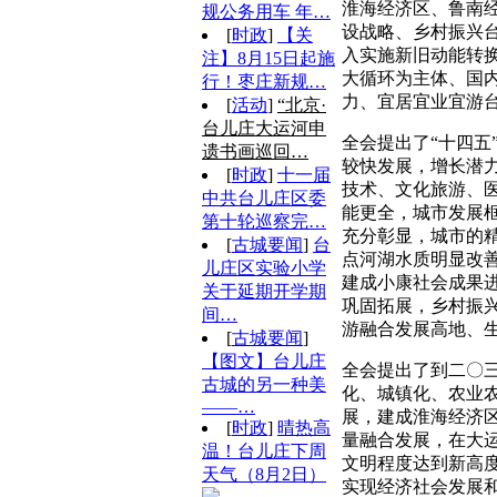
淮海经济区、鲁南
规公务用车 年…
设战略、乡村振兴
[
时政
]
【关
入实施新旧动能转
注】8月15日起施
大循环为主体、国
行！枣庄新规…
力、宜居宜业宜游
[
活动
]
“北京·
台儿庄大运河申
全会提出了“十四
遗书画巡回…
较快发展，增长潜
[
时政
]
十一届
技术、文化旅游、
中共台儿庄区委
能更全，城市发展
第十轮巡察完…
充分彰显，城市的
[
古城要闻
]
台
点河湖水质明显改
儿庄区实验小学
建成小康社会成果
关于延期开学期
巩固拓展，乡村振
间…
游融合发展高地、
[
古城要闻
]
【图文】台儿庄
全会提出了到二〇
古城的另一种美
化、城镇化、农业
——…
展，建成淮海经济
[
时政
]
晴热高
量融合发展，在大
温！台儿庄下周
文明程度达到新高
天气（8月2日）
实现经济社会发展