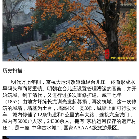
历史扫描：
明代万历年间，京杭大运河改道流经台儿庄，逐渐形成水
旱码头和商贸重镇。明朝在台儿庄设置管理漕运的官衙，并开
始筑城。到了清代，又进行过多次重修扩建。咸丰七年
（1857）由地方圩练长尤训光发起募捐，再次筑城。这一次修
筑的城墙，墙基为土台，墙高4米，宽3米，城墙上面可行驶大
车。城内修铺了12条街道和2公里的车大路，连接六座城门，
城内有5000户人家，24300余人。拥有“京杭运河仅存的遗产村
庄”，是一座“中华古水城”，国家AAAAA级旅游景区。