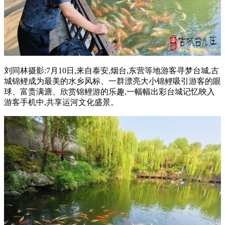
刘同林摄影:7月10日,来自泰安,烟台,东营等地游客寻梦台城,古
城锦鲤成为最美的水乡风标、一群漂亮大小锦鲤吸引游客的眼
球、富贵满溏、欣赏锦鲤游的乐趣,一幅幅出彩台城记忆映入
游客手机中,共享运河文化盛景。