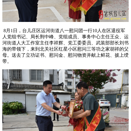
8月1日，台儿庄区运河街道八一慰问团一行10人在区退役军
人党组书记、局长荆中峰、党组成员、事务中心主任王众、运
河街道人大工作室主任李祥辉、党工委委员、武装部部长刘书
海的带领下，来到北关社区红星小区慰问三等功之家胡祥的父
母。送去了立功证书、慰问金、慰问物资并献上鲜花、披上绶
带。