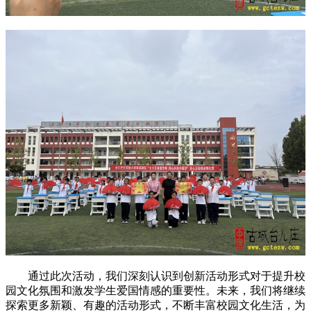
通过此次活动，我们深刻认识到创新活动形式对于提升校
园文化氛围和激发学生爱国情感的重要性。未来，我们将继续
探索更多新颖、有趣的活动形式，不断丰富校园文化生活，为