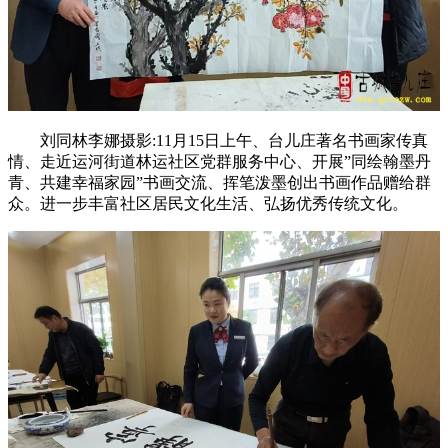
刘同林李娜摄影:11月15日上午、台儿庄著名书画家传真
情、走近运河街道林运社区党群服务中心、开展”同绘翰墨丹
青、共建幸福家园”书画交流、挥笔泼墨创出书画作品赠给群
众。进一步丰富社区居民文化生活、弘扬优秀传统文化。