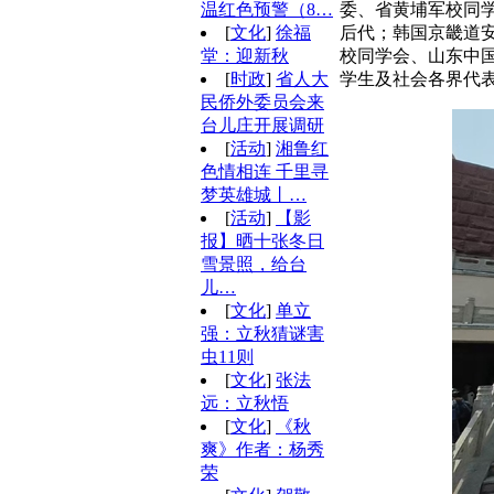
委、省黄埔军校同
温红色预警（8…
后代；韩国京畿道
[
文化
]
徐福
校同学会、山东中
堂：迎新秋
学生及社会各界代
[
时政
]
省人大
民侨外委员会来
台儿庄开展调研
[
活动
]
湘鲁红
色情相连 千里寻
梦英雄城丨…
[
活动
]
【影
报】晒十张冬日
雪景照，给台
儿…
[
文化
]
单立
强：立秋猜谜害
虫11则
[
文化
]
张法
远：立秋悟
[
文化
]
《秋
爽》作者：杨秀
荣