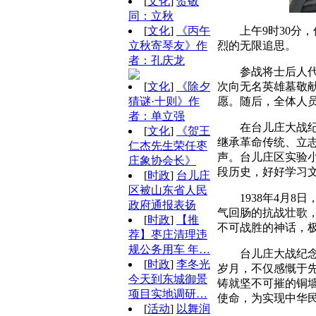
[
文化
]
贺敬
同：立秋
上午9时30
[
文化
]
《丙午
烈的无限追思。
立秋寄琴友》作
者：孔庆龙
参战将士后人
次向无名英雄墓敬
[
文化
]
《除夕
愿。随后，全体人
猜谜·十则》作
者：单立强
在台儿庄大战
[
文化
]
《贺王
继承革命传统、立
仁杰先生荣任枣
声。台儿庄区实验
庄象协会长》
段历史，好好学习
[
时政
]
台儿庄
区被山东省人民
1938年4月
政府通报表扬
气回肠的抗战壮歌
[
时政
]
【推
不可战胜的神话，
荐】枣庄清理违
规公务用车 年…
台儿庄大战纪
[
时政
]
李冬光
岁月，不仅感慨于
今天到东城御景
铸就坚不可摧的铜
项目实地调研…
使命，为实现中华
[
活动
]
以舞润