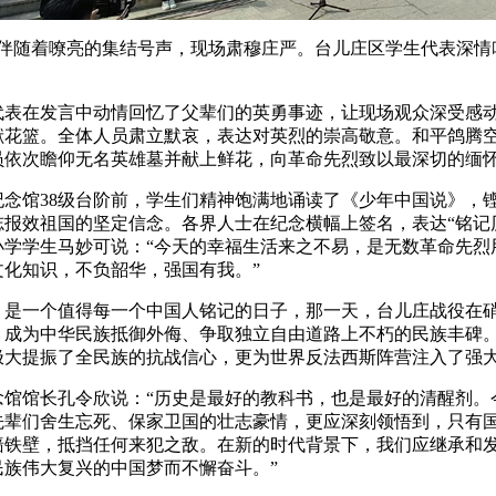
分，伴随着嘹亮的集结号声，现场肃穆庄严。台儿庄区学生代表深
代表在发言中动情回忆了父辈们的英勇事迹，让现场观众深受感
献花篮。全体人员肃立默哀，表达对英烈的崇高敬意。和平鸽腾
员依次瞻仰无名英雄墓并献上鲜花，向革命先烈致以最深切的缅
纪念馆38级台阶前，学生们精神饱满地诵读了《少年中国说》，
志报效祖国的坚定信念。各界人士在纪念横幅上签名，表达“铭记
小学学生马妙可说：“今天的幸福生活来之不易，是无数革命先烈
文化知识，不负韶华，强国有我。”
8日，是一个值得每一个中国人铭记的日子，那一天，台儿庄战役
，成为中华民族抵御外侮、争取独立自由道路上不朽的民族丰碑
极大提振了全民族的抗战信心，更为世界反法西斯阵营注入了强
念馆馆长孔令欣说：“历史是最好的教科书，也是最好的清醒剂。
先辈们舍生忘死、保家卫国的壮志豪情，更应深刻领悟到，只有
墙铁壁，抵挡任何来犯之敌。在新的时代背景下，我们应继承和
民族伟大复兴的中国梦而不懈奋斗。”