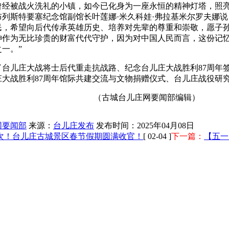
曾经被战火洗礼的小镇，如今已化身为一座永恒的精神灯塔，照
列斯特要塞纪念馆副馆长叶莲娜·米久科娃·弗拉基米尔罗夫娜说
民，希望向后代传承英雄历史、培养对先辈的尊重和崇敬，愿子
神作为无比珍贵的财富代代守护，因为对中国人民而言，这份记
一。”
台儿庄大战将士后代重走抗战路、纪念台儿庄大战胜利87周年签
庄大战胜利87周年馆际共建交流与文物捐赠仪式、台儿庄战役研
（古城台儿庄网要闻部编辑）
网要闻部
来源：
台儿庄发布
发布时间：2025年04月08日
万人次！台儿庄古城景区春节假期圆满收官！
[ 02-04 ]
下一篇：
【五一