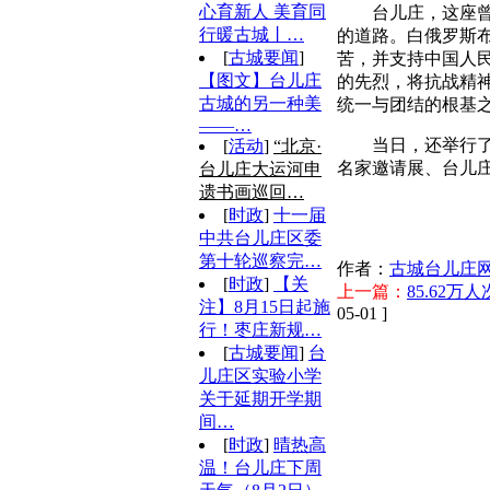
心育新人 美育同
台儿庄，这座
行暖古城丨…
的道路。白俄罗斯布
[
古城要闻
]
苦，并支持中国人
【图文】台儿庄
的先烈，将抗战精
古城的另一种美
统一与团结的根基之
——…
当日，还举行了
[
活动
]
“北京·
名家邀请展、台儿
台儿庄大运河申
遗书画巡回…
[
时政
]
十一届
中共台儿庄区委
第十轮巡察完…
作者：
古城台儿庄
[
时政
]
【关
上一篇：
85.62
注】8月15日起施
05-01 ]
行！枣庄新规…
[
古城要闻
]
台
儿庄区实验小学
关于延期开学期
间…
[
时政
]
晴热高
温！台儿庄下周