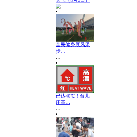
天气（8月2日）
全民健身展风采
步…
…
已达40℃！台儿
庄高…
…