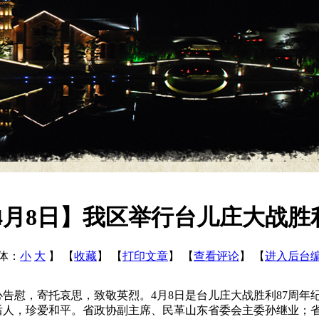
年4月8日】我区举行台儿庄大战胜
体：
小
大
】
【
收藏
】
【
打印文章
】
【
查看评论
】
【
进入后台
告慰，寄托哀思，致敬英烈。4月8日是台儿庄大战胜利87周年
后人，珍爱和平。省政协副主席、民革山东省委会主委孙继业；