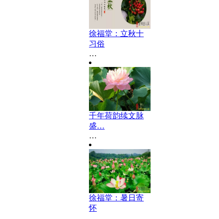
徐福堂：立秋十
习俗
…
千年荷韵续文脉
盛…
…
徐福堂：暑日寄
怀
…