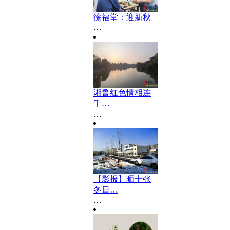
徐福堂：迎新秋
…
湘鲁红色情相连
千…
…
【影报】晒十张
冬日…
…