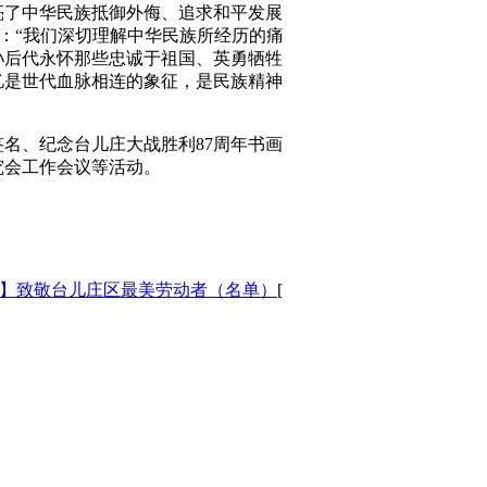
亮了中华民族抵御外侮、追求和平发展
：“我们深切理解中华民族所经历的痛
孙后代永怀那些忠诚于祖国、英勇牺牲
忆是世代血脉相连的象征，是民族精神
名、纪念台儿庄大战胜利87周年书画
究会工作会议等活动。
】致敬台儿庄区最美劳动者（名单）
[