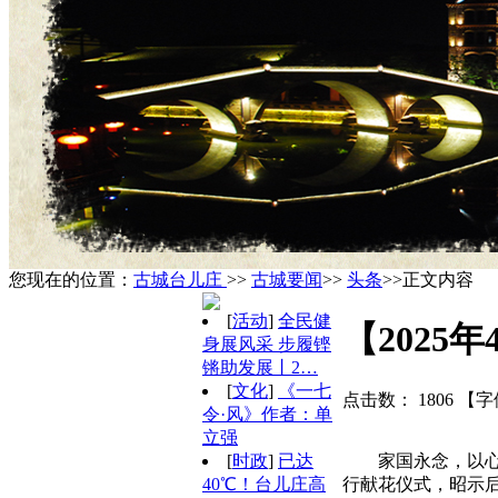
您现在的位置：
古城台儿庄
>>
古城要闻
>>
头条
>>正文内容
[
活动
]
全民健
【2025
身展风采 步履铿
锵助发展丨2…
[
文化
]
《一七
点击数：
1806
【字
令·风》作者：单
立强
家国永念，以心
[
时政
]
已达
行献花仪式，昭示
40℃！台儿庄高