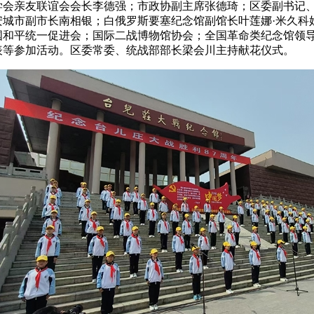
学会亲友联谊会会长李德强；市政协副主席张德琦；区委副书记
安城市副市长南相银；白俄罗斯要塞纪念馆副馆长叶莲娜·米久科
国和平统一促进会；国际二战博物馆协会；全国革命类纪念馆领
表等参加活动。区委常委、统战部部长梁会川主持献花仪式。