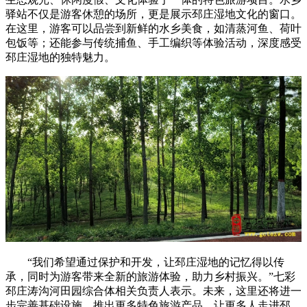
驿站不仅是游客休憩的场所，更是展示邳庄湿地文化的窗口。
在这里，游客可以品尝到新鲜的水乡美食，如清蒸河鱼、荷叶
包饭等；还能参与传统捕鱼、手工编织等体验活动，深度感受
邳庄湿地的独特魅力。
“我们希望通过保护和开发，让邳庄湿地的记忆得以传
承，同时为游客带来全新的旅游体验，助力乡村振兴。”七彩
邳庄涛沟河田园综合体相关负责人表示。未来，这里还将进一
步完善基础设施，推出更多特色旅游产品，让更多人走进邳