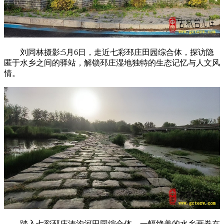
刘同林摄影:5月6日，走近七彩邳庄田园综合体，探访隐
匿于水乡之间的驿站，解锁邳庄湿地独特的生态记忆与人文风
情。
踏入七彩邳庄涛沟河田园综合体，一幅绝美的水乡画卷在