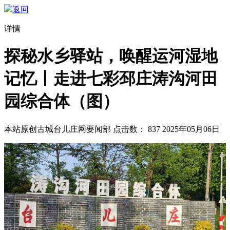
返回
详情
探秘水乡驿站，唤醒运河湿地
记忆丨走进七彩邳庄涛沟河田
园综合体（图）
本站原创
古城台儿庄网要闻部
点击数：
837
2025年05月06日