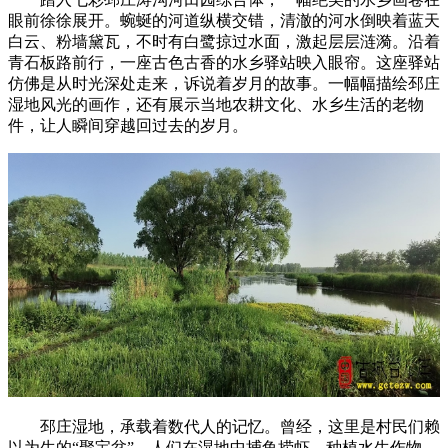
眼前徐徐展开。蜿蜒的河道纵横交错，清澈的河水倒映着蓝天
白云、粉墙黛瓦，不时有白鹭掠过水面，激起层层涟漪。沿着
青石板路前行，一座古色古香的水乡驿站映入眼帘。这座驿站
仿佛是从时光深处走来，诉说着岁月的故事。一幅幅描绘邳庄
湿地风光的画作，还有展示当地农耕文化、水乡生活的老物
件，让人瞬间穿越回过去的岁月。
邳庄湿地，承载着数代人的记忆。曾经，这里是村民们赖
以为生的“聚宝盆”，人们在湿地中捕鱼捞虾、种植水生作物，