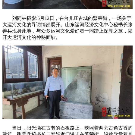
刘同林摄影:5月12日，在台儿庄古城的繁荣街，一场关于
大运河文化的寻访悄然展开。山东运河经济文化中心秘书长张
善兵现身此地，与众多运河文化爱好者一同踏上探寻之旅，揭
开大运河文化的神秘面纱。
当日，阳光洒在古老的石板路上，映照着两旁古色古香的
建筑。张善兵秘书长与爱好者们漫步在繁荣街，沿途欣赏着具