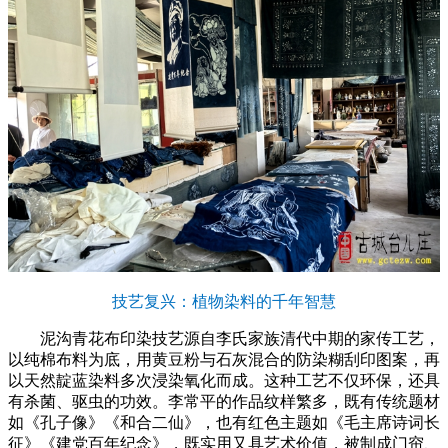
技艺复兴：植物染料的千年智慧
泥沟青花布印染技艺源自李氏家族清代中期的家传工艺，
以纯棉布料为底，用黄豆粉与石灰混合的防染糊刮印图案，再
以天然靛蓝染料多次浸染氧化而成。这种工艺不仅环保，还具
有杀菌、驱虫的功效。李常平的作品纹样繁多，既有传统题材
如《孔子像》《和合二仙》，也有红色主题如《毛主席诗词长
征》《建党百年纪念》，既实用又具艺术价值，被制成门帘、