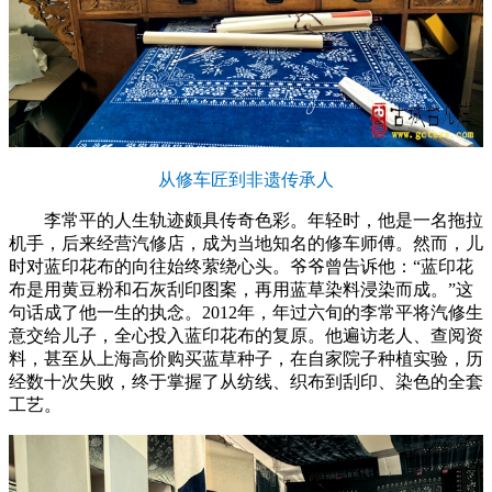
从修车匠到非遗传承人
李常平的人生轨迹颇具传奇色彩。年轻时，他是一名拖拉
机手，后来经营汽修店，成为当地知名的修车师傅。然而，儿
时对蓝印花布的向往始终萦绕心头。爷爷曾告诉他：“蓝印花
布是用黄豆粉和石灰刮印图案，再用蓝草染料浸染而成。”这
句话成了他一生的执念。2012年，年过六旬的李常平将汽修生
意交给儿子，全心投入蓝印花布的复原。他遍访老人、查阅资
料，甚至从上海高价购买蓝草种子，在自家院子种植实验，历
经数十次失败，终于掌握了从纺线、织布到刮印、染色的全套
工艺。