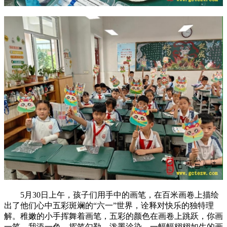
5月30日上午，孩子们用手中的画笔，在百米画卷上描绘
出了他们心中五彩斑斓的“六一”世界，诠释对快乐的独特理
解。稚嫩的小手挥舞着画笔，五彩的颜色在画卷上跳跃，你画
一笔，我添一色，挥笔勾勒，泼墨涂染。一幅幅栩栩如生的画