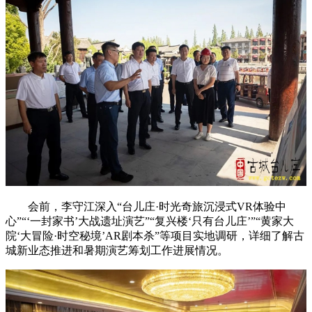
会前，李守江深入“台儿庄·时光奇旅沉浸式VR体验中
心”“‘一封家书’大战遗址演艺”“复兴楼‘只有台儿庄’”“黄家大
院‘大冒险·时空秘境’AR剧本杀”等项目实地调研，详细了解古
城新业态推进和暑期演艺筹划工作进展情况。