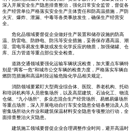
深入开展安全生产隐患排查整治，强化日常安全监管，督促各
生产经营单位严格落实安全生产主体责任和防高温措施，严防
火灾、爆炸、泄漏、中毒等各类事故发生，确保生产经营安
全。
危化品领域要督促企业做好生产装置和储存设施的防高
温、防雷电、防静电、防汛等安全措施，妥善保存遇高温、潮
湿、雷电等易发生事故或发生化学反应的物质，加强储罐、仓
库、压力管道等重点部位安全检查。
道路交通领域要强化运输车辆状况检查，加大重点车辆特
别是“两客一危”和城市公交车辆的检查力度，严格落实车辆自
燃防范措施和高温时段运输危险化学品相关规定。
消防领域要紧盯大型商业综合体、医院、养老机构、托幼
和培训机构等人员密集场所，以及高层建筑、石油化工、物流
仓储、“九小场所”、多业态混合生产经营场所、易燃易爆场所
等重点场所，深入开展电动自行车安全隐患全链条整治及人员
密集场所动火作业和建筑保温材料安全隐患专项整治行动，全
面排查整治火灾隐患。
建筑施工领域要督促企业合理调整作业时间，避开高温时