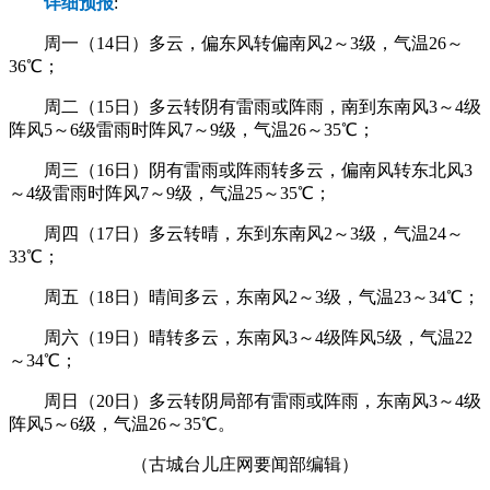
详细预报
:
周一（14日）多云，偏东风转偏南风2～3级，气温26～
36℃；
周二（15日）多云转阴有雷雨或阵雨，南到东南风3～4级
阵风5～6级雷雨时阵风7～9级，气温26～35℃；
周三（16日）阴有雷雨或阵雨转多云，偏南风转东北风3
～4级雷雨时阵风7～9级，气温25～35℃；
周四（17日）多云转晴，东到东南风2～3级，气温24～
33℃；
周五（18日）晴间多云，东南风2～3级，气温23～34℃；
周六（19日）晴转多云，东南风3～4级阵风5级，气温22
～34℃；
周日（20日）多云转阴局部有雷雨或阵雨，东南风3～4级
阵风5～6级，气温26～35℃。
（古城台儿庄网要闻部编辑）