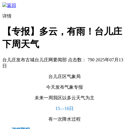
返回
详情
【专报】多云，有雨！台儿庄
下周天气
台儿庄发布
古城台儿庄网要闻部
点击数：
790
2025年07月13
日
台儿庄区气象局
今天发布气象专报
未来一周我区以多云天气为主
15—16日
有一次降水过程