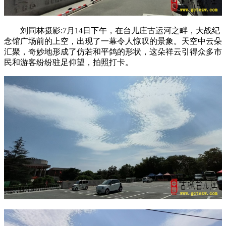
刘同林摄影:7月14日下午，在台儿庄古运河之畔，大战纪
念馆广场前的上空，出现了一幕令人惊叹的景象。天空中云朵
汇聚，奇妙地形成了仿若和平鸽的形状，这朵祥云引得众多市
民和游客纷纷驻足仰望，拍照打卡。