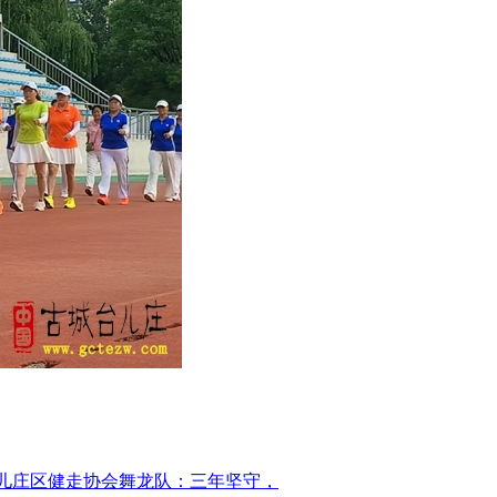
儿庄区健走协会舞龙队：三年坚守，