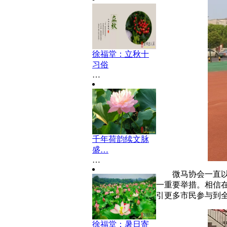
徐福堂：立秋十
习俗
…
千年荷韵续文脉
盛…
…
微马协会一直
一重要举措。相信在
引更多市民参与到
徐福堂：暑日寄