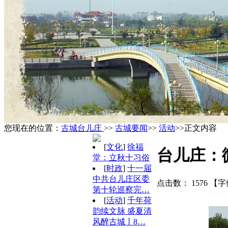
您现在的位置：
古城台儿庄
>>
古城要闻
>>
活动
>>正文内容
[
文化
]
徐福
台儿庄：
堂：立秋十习俗
[
时政
]
十一届
中共台儿庄区委
点击数：
1576
【字
第十轮巡察完…
[
活动
]
千年荷
韵续文脉 盛夏清
风醉古城丨8…