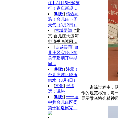
注】8月15日起施
行！枣庄新规…
[
时政
]
晴热高
温！台儿庄下周
天气（8月2日）
[
古城要闻
]
“北
京·台儿庄大运河
申遗书画巡回…
[
古城要闻
]
台
儿庄区实验小学
关于延期开学期
间…
[
时政
]
注意！
台儿庄城区降压
供水（8月4日）
[
文化
]
张法
训练过程中，
远：说热
作的规范标准，每
[
时政
]
十一届
展示微马协会精神
中共台儿庄区委
第十轮巡察完…