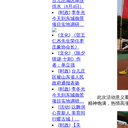
台儿庄城区降压
供水（8月4日）
[
时政
]
李冬光
今天到东城御景
项目实地调研…
[
文化
]
《贺王
仁杰先生荣任枣
庄象协会长》
[
文化
]
《除夕
猜谜·十则》作
者：单立强
[
时政
]
台儿庄
区被山东省人民
政府通报表扬
[
时政
]
李冬光
今天到东城御景
此次活动意义
项目实地调研…
精神饱满，热情高
[
活动
]
以舞润
心育新人 美育同
行暖古城丨…
[
时政
]
【关