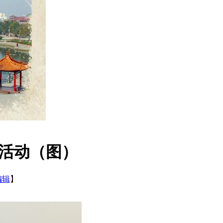
身活动（图）
编辑
】