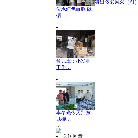
舞出多彩风采（图
传承红色血脉 砥
砺…
…
台儿庄：小发明
工作…
…
李冬光今天到东
城御…
…
总访问量：