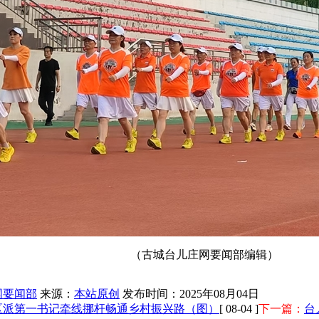
（古城台儿庄网要闻部编辑）
网要闻部
来源：
本站原创
发布时间：2025年08月04日
区派第一书记牵线挪杆畅通乡村振兴路（图）
[ 08-04 ]
下一篇：
台