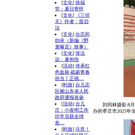
[
文化
]
徐福
堂：暑日寄怀
[
文化
]
《三伏
天》作者：苗启
法
[
文化
]
台庄药
劫录（新编《野
叟曝言》轶事）
[
文化
]
张法
远：暑热悟
[
活动
]
传承红
色血脉 砥砺青春
担当丨正德…
[
时政
]
台儿庄
区被山东省人民
政府通报表扬
[
活动
]
台儿
刘同林摄影:
庄：小发明工作
办的枣庄市2025
坊学员获全球
发…
[
时政
]
注意！