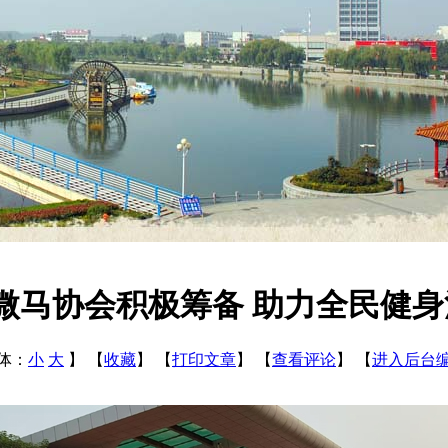
微马协会积极筹备 助力全民健
体：
小
大
】
【
收藏
】
【
打印文章
】
【
查看评论
】
【
进入后台