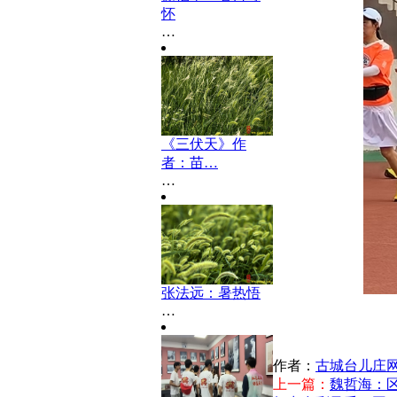
怀
…
《三伏天》作
者：苗…
…
张法远：暑热悟
…
作者：
古城台儿庄
上一篇：
魏哲海：