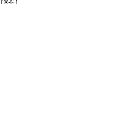
）
[ 08-04 ]