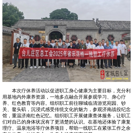
本次疗休养活动以促进职工身心健康为主要目标，充分利
用基地内外康养资源，一地多点融合开展参观学习、身心疗
养、红色教育等内容。组织职工前往聊城临清游览宛园、钞
关、鳌头矶，沉浸式感受传统文化的魅力，参观济南战役纪念
馆，重温济南红色记忆。组织职工开展健康查体服务，让职工
们对自己的身体状况有了更清楚的认识。在基地还体验了康复
理疗、温泉泡浴等疗休养项目，帮助一线职工在紧张工作之余