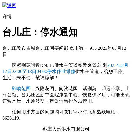
返回
详情
台儿庄：停水通知
台儿庄发布
古城台儿庄网要闻部
点击数：
915
2025年08月12
日
因紫荆苑附近DN315供水主管道突发爆管,计划
2025年8月
12日23:00至13日04:00停水作业维修
供水主管道，给您工作、
生活带来不便，敬请谅解！
影响范围
：兴隆花园、闫浅花园、紫荆苑、明远小学、上
海公馆、台儿庄区新中医院康复中心。恢复供水后，可能出现
短暂水压、水质波动，建议适当排放后使用。
任何用水方面的问题均可拨打24小时服务热线电话：
6636119。
枣庄大禹供水有限公司