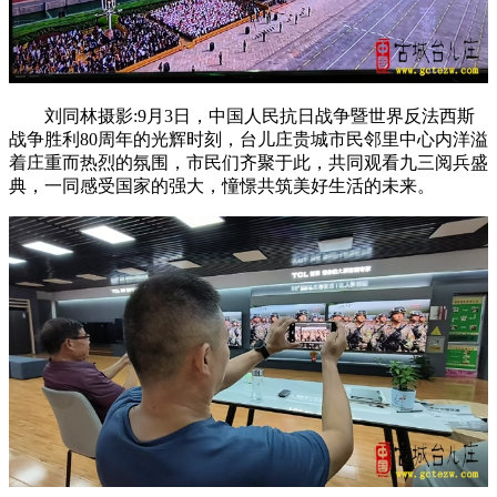
刘同林摄影:9月3日，中国人民抗日战争暨世界反法西斯
战争胜利80周年的光辉时刻，台儿庄贵城市民邻里中心内洋溢
着庄重而热烈的氛围，市民们齐聚于此，共同观看九三阅兵盛
典，一同感受国家的强大，憧憬共筑美好生活的未来。