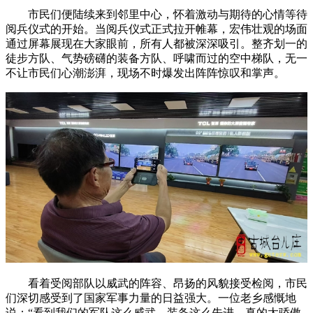
市民们便陆续来到邻里中心，怀着激动与期待的心情等待
阅兵仪式的开始。当阅兵仪式正式拉开帷幕，宏伟壮观的场面
通过屏幕展现在大家眼前，所有人都被深深吸引。整齐划一的
徒步方队、气势磅礴的装备方队、呼啸而过的空中梯队，无一
不让市民们心潮澎湃，现场不时爆发出阵阵惊叹和掌声。
看着受阅部队以威武的阵容、昂扬的风貌接受检阅，市民
们深切感受到了国家军事力量的日益强大。一位老乡感慨地
说：“看到我们的军队这么威武，装备这么先进，真的太骄傲