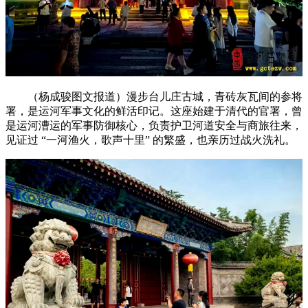
（杨成骏图文报道）漫步台儿庄古城，青砖灰瓦间的参将
署，是运河军事文化的鲜活印记。这座始建于清代的官署，曾
是运河漕运的军事防御核心，负责护卫河道安全与商旅往来，
见证过 “一河渔火，歌声十里” 的繁盛，也亲历过战火洗礼。