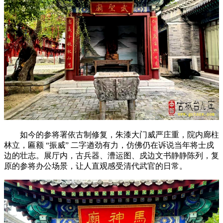
如今的参将署依古制修复，朱漆大门威严庄重，院内廊柱
林立，匾额 “振威” 二字遒劲有力，仿佛仍在诉说当年将士戍
边的壮志。展厅内，古兵器、漕运图、戍边文书静静陈列，复
原的参将办公场景，让人直观感受清代武官的日常。