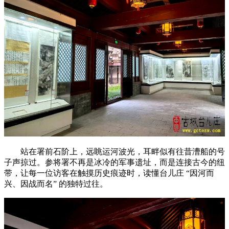
站在署前石阶上，远眺运河波光，耳畔似有往昔漕船的号
子声掠过。参将署不再是冰冷的军事遗址，而是连接古今的纽
带，让每一位访客在触摸历史痕迹时，读懂台儿庄 “因河而
兴、因战而名” 的独特过往。