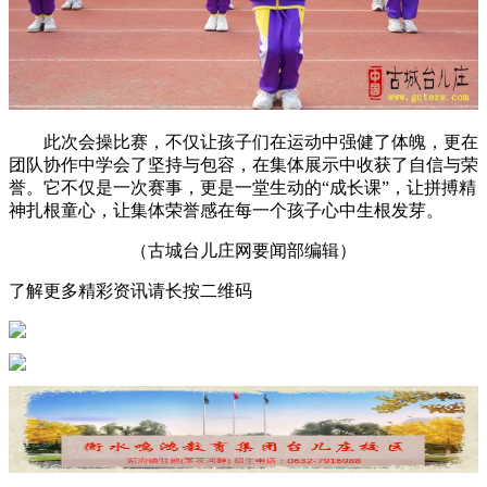
此次会操比赛，不仅让孩子们在运动中强健了体魄，更在
团队协作中学会了坚持与包容，在集体展示中收获了自信与荣
誉。它不仅是一次赛事，更是一堂生动的“成长课”，让拼搏精
神扎根童心，让集体荣誉感在每一个孩子心中生根发芽。
（古城台儿庄网要闻部编辑）
了解更多精彩资讯请长按二维码