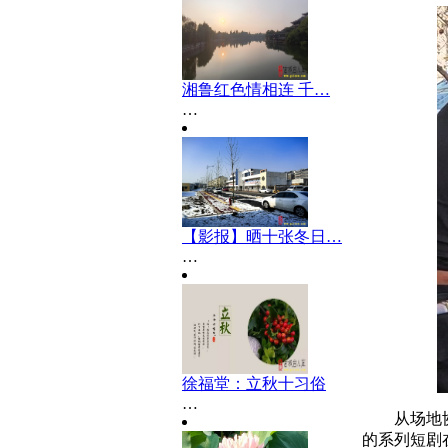
湘鲁红色情相连 千…
…
【影报】晒十张冬日…
…
徐福堂：立秋十习俗
…
从场地
的系列短剧