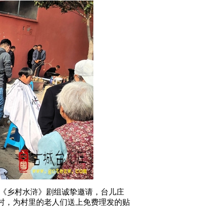
受《乡村水浒》剧组诚挚邀请，台儿庄
村，为村里的老人们送上免费理发的贴