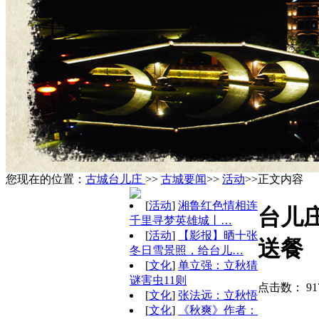
您现在的位置：
古城台儿庄
>>
古城要闻
>>
活动
>>正文内容
[
活动
]
湘鲁红色情相连
台儿
千里寻梦英雄城丨…
[
活动
]
【影报】晒十张
送餐
冬日雪景照，给台儿…
[
文化
]
单立强：立秋猜
谜害虫11则
点击数：
9
[
文化
]
张法远：立秋悟
[
文化
]
《秋爽》作者：