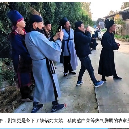
午，剧组更是备下了铁锅炖大鹅、猪肉熬白菜等热气腾腾的农家