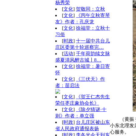
杨秀荣
[
文化
]
贺敬同：立秋
[
文化
]
《丙午立秋寄琴
友》作者：孔庆龙
[
文化
]
徐福堂：立秋十
习俗
[
时政
]
十一届中共台儿
庄区委第十轮巡察完…
[
活动
]
千年荷韵续文脉
盛夏清风醉古城丨8…
[
文化
]
徐福堂：暑日寄
怀
[
文化
]
《三伏天》作
者：苗启法
[
文化
]
《贺王仁杰先生
荣任枣庄象协会长》
[
文化
]
《除夕猜谜·十
则》作者：单立强
（黄振
[
时政
]
台儿庄区被山东
小东北理发
省人民政府通报表扬
心服务。
[
时政
]
李冬光今天到东