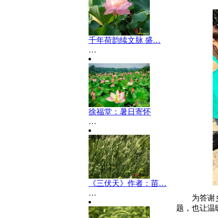
千年荷韵续文脉 盛…
…
徐福堂：暑日寄怀
…
《三伏天》作者：苗…
…
为答谢
题，也让温