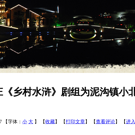
庄《乡村水浒》剧组为泥沟镇小
17
【字体：
小
大
】
【
收藏
】
【
打印文章
】
【
查看评论
】
【
进