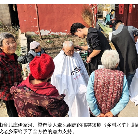
由台儿庄伊家河、梁奇等人牵头组建的搞笑短剧《乡村水浒》剧
父老乡亲给予了全方位的鼎力支持。