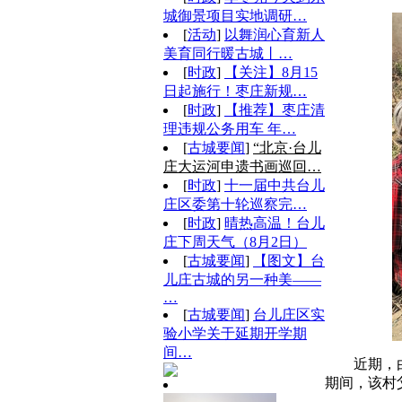
城御景项目实地调研…
[
活动
]
以舞润心育新人
美育同行暖古城丨…
[
时政
]
【关注】8月15
日起施行！枣庄新规…
[
时政
]
【推荐】枣庄清
理违规公务用车 年…
[
古城要闻
]
“北京·台儿
庄大运河申遗书画巡回…
[
时政
]
十一届中共台儿
庄区委第十轮巡察完…
[
时政
]
晴热高温！台儿
庄下周天气（8月2日）
[
古城要闻
]
【图文】台
儿庄古城的另一种美——
…
[
古城要闻
]
台儿庄区实
验小学关于延期开学期
间…
近期，
期间，该村