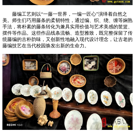
藤编工艺则以“一藤一世界，一编一匠心”演绎着自然之
美。师生们巧用藤条的柔韧特性，通过编、织、绕、缠等娴熟
手法，将朴素的藤条转化为兼具实用价值与艺术美感的筐篮、
摆件等作品。这些作品线条流畅、造型雅致，既完整保留了传
统藤编的古朴韵味，又创新性地融入现代设计理念，让古老的
藤编技艺在当代校园焕发出新的生命力。