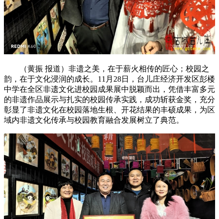
（黄振 报道）非遗之美，在于薪火相传的匠心；校园之
韵，在于文化浸润的成长。11月28日，台儿庄经济开发区彭楼
中学在全区非遗文化进校园成果展中脱颖而出，凭借丰富多元
的非遗作品展示与扎实的校园传承实践，成功斩获金奖，充分
彰显了非遗文化在校园落地生根、开花结果的丰硕成果，为区
域内非遗文化传承与校园教育融合发展树立了典范。