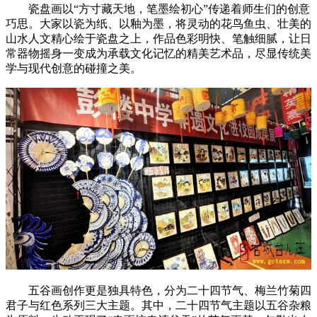
瓷盘画以“方寸藏天地，笔墨绘初心”传递着师生们的创意
巧思。大家以瓷为纸、以釉为墨，将灵动的花鸟鱼虫、壮美的
山水人文精心绘于瓷盘之上，作品色彩明快、笔触细腻，让日
常器物摇身一变成为承载文化记忆的精美艺术品，尽显传统美
学与现代创意的碰撞之美。
五谷画创作更是独具特色，分为二十四节气、梅兰竹菊四
君子与红色系列三大主题。其中，二十四节气主题以五谷杂粮