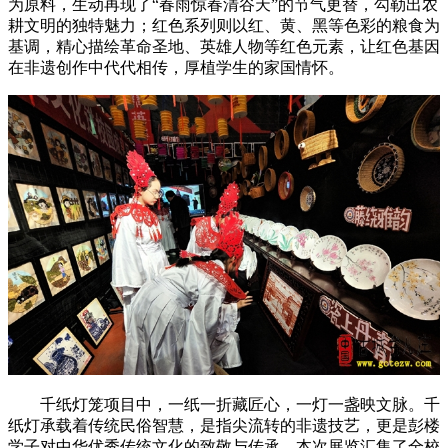
为原料，生动再现了“春雨惊春清谷天”的节气更替，勾勒出农
耕文明的独特魅力；红色系列则以红、黄、黑等色彩的粮食为
基调，精心描绘革命圣地、英雄人物等红色元素，让红色基因
在非遗创作中代代相传，厚植学生的家国情怀。
千纸灯笼项目中，一纸一折藏匠心，一灯一盏映文脉。千
纸灯承载着传统民俗智慧，是指尖流转的非遗技艺，更是彭楼
学子对中华优秀传统文化的致敬与传承。本次展览汇集了全校