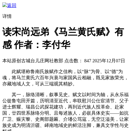
返回
详情
读宋尚远弟《马兰黄氏赋》有
感 作者：李付华
本站原创
古城台儿庄网社教部
点击数：
847
2025年12月07日
此赋堪称鲁南氏族赋作之佳构，以“脉”为骨、以“德”为
魂，将马兰黄氏六百年兴衰与家国风云相融，既见家族荣光，
亦藏地域人文，可从三端观其精妙。
其一，脉络清晰，叙事见史。赋文以时间为轴，从永乐福
公徙鲁屯田开篇，历明清至近代，串联慰川公仕宦清节、父子
进士辉耀、瑞昌公武探花建功，再到近代族人投革命、赴家
国，廿四世系脉络分明。且每述族人，必嵌具体史实——如抗
厂卫、赈灾黎、史阁部题匾、介璠公骂寇，无空泛溢美，让家
族史成为明清沂疆、峄南地域史的鲜活注脚，兼具文学性与史