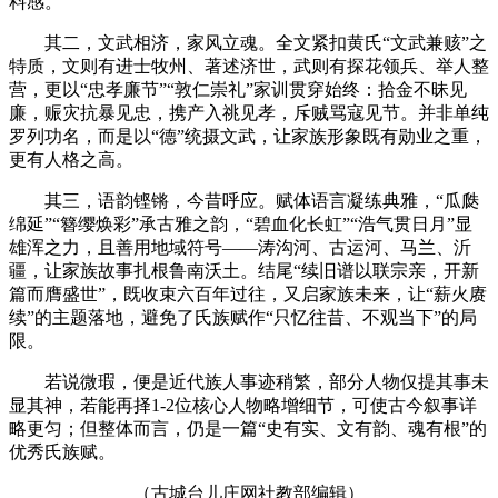
料感。
其二，文武相济，家风立魂。全文紧扣黄氏“文武兼赅”之
特质，文则有进士牧州、著述济世，武则有探花领兵、举人整
营，更以“忠孝廉节”“敦仁崇礼”家训贯穿始终：拾金不昧见
廉，赈灾抗暴见忠，携产入祧见孝，斥贼骂寇见节。并非单纯
罗列功名，而是以“德”统摄文武，让家族形象既有勋业之重，
更有人格之高。
其三，语韵铿锵，今昔呼应。赋体语言凝练典雅，“瓜瓞
绵延”“簪缨焕彩”承古雅之韵，“碧血化长虹”“浩气贯日月”显
雄浑之力，且善用地域符号——涛沟河、古运河、马兰、沂
疆，让家族故事扎根鲁南沃土。结尾“续旧谱以联宗亲，开新
篇而膺盛世”，既收束六百年过往，又启家族未来，让“薪火赓
续”的主题落地，避免了氏族赋作“只忆往昔、不观当下”的局
限。
若说微瑕，便是近代族人事迹稍繁，部分人物仅提其事未
显其神，若能再择1-2位核心人物略增细节，可使古今叙事详
略更匀；但整体而言，仍是一篇“史有实、文有韵、魂有根”的
优秀氏族赋。
（古城台儿庄网社教部编辑）