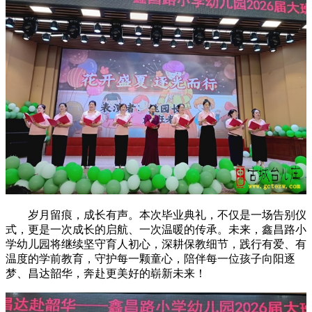
岁月留痕，成长有声。本次毕业典礼，不仅是一场告别仪
式，更是一次成长的启航、一次温暖的传承。未来，鑫昌路小
学幼儿园将继续坚守育人初心，深耕保教细节，践行有爱、有
温度的学前教育，守护每一颗童心，陪伴每一位孩子向阳逐
梦、昌达韶华，奔赴更美好的崭新未来！