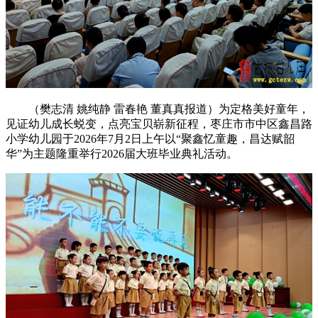
（樊志清 姚纯静 雷春艳 董真真报道）为定格美好童年，
见证幼儿成长蜕变，点亮宝贝崭新征程，枣庄市市中区鑫昌路
小学幼儿园于2026年7月2日上午以“聚鑫忆童趣，昌达赋韶
华”为主题隆重举行2026届大班毕业典礼活动。