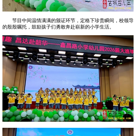
节目中间温情满满的颁证环节，定格下珍贵瞬间，校领导
的殷殷嘱托，鼓励孩子们勇敢奔赴崭新的小学生活。