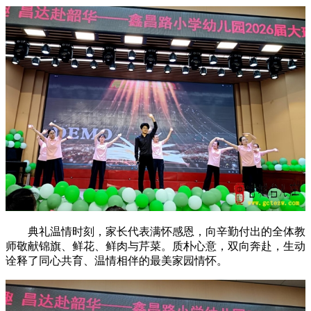
典礼温情时刻，家长代表满怀感恩，向辛勤付出的全体教
师敬献锦旗、鲜花、鲜肉与芹菜。质朴心意，双向奔赴，生动
诠释了同心共育、温情相伴的最美家园情怀。