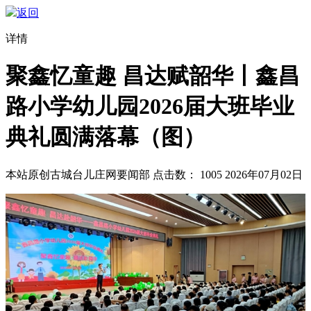
返回
详情
聚鑫忆童趣 昌达赋韶华丨鑫昌
路小学幼儿园2026届大班毕业
典礼圆满落幕（图）
本站原创
古城台儿庄网要闻部
点击数：
1005
2026年07月02日