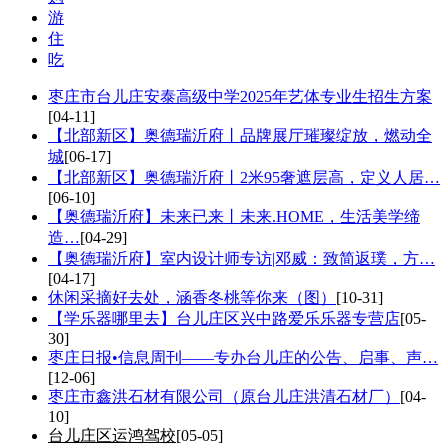
游
住
吃
枣庄市台儿庄安泰高级中学2025年艺体专业生招生方案
[04-11]
【北部新区】奥德瑞沂府丨品牌展厅璀璨绽放，燃动全
城
[06-17]
【北部新区】奥德瑞沂府丨2米95奢遮层高，定义人居…
[06-10]
【奥德瑞沂府】未来已来丨未来.HOME，生活美学缔
造…
[04-29]
【奥德瑞沂府】室内设计师专访|邓威：致简返璞，方…
[04-17]
休闲采摘好去处，涵香冬桃等你来（图）
[10-31]
【学乐器哪里去】台儿庄区兴中路爱乐乐器专营店
[05-
30]
枣庄日报•信息周刊——专办台儿庄的公告、启事、声…
[12-06]
枣庄市鑫洪石材有限公司（原台儿庄洪清石材厂）
[04-
10]
台儿庄区运鸿驾校
[05-05]