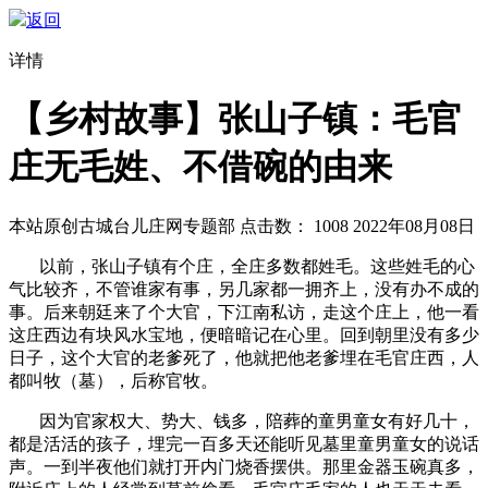
返回
详情
【乡村故事】张山子镇：毛官
庄无毛姓、不借碗的由来
本站原创
古城台儿庄网专题部
点击数：
1008
2022年08月08日
以前，张山子镇有个庄，全庄多数都姓毛。这些姓毛的心
气比较齐，不管谁家有事，另几家都一拥齐上，没有办不成的
事。后来朝廷来了个大官，下江南私访，走这个庄上，他一看
这庄西边有块风水宝地，便暗暗记在心里。回到朝里没有多少
日子，这个大官的老爹死了，他就把他老爹埋在毛官庄西，人
都叫牧（墓），后称官牧。
因为官家权大、势大、钱多，陪葬的童男童女有好几十，
都是活活的孩子，埋完一百多天还能听见墓里童男童女的说话
声。一到半夜他们就打开内门烧香摆供。那里金器玉碗真多，