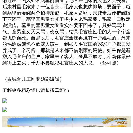
附近庄上的人经常到墓前偷看，毛官庄毛家的人也天天去看。
后来村里毛家来了一位官亲，毛家人也想讲排场，要面子，就
到墓里借金碗两个招待亲戚。毛家人贪财，亲戚走后便把碗留
下不还了。墓里童男童女托了多少人来毛家要，毛家一口咬定
说没借。墓里的童男童女看看实在要不回来了，只好骂骂出
气。童男童女天天骂，夜夜骂，结果毛官庄姓毛的人一个个全
都忧郁而死。自那以后，毛官庄全庄再没有一户姓毛的，外来
的毛姓姑娘也不敢嫁入该村。到如今毛官庄的家家户户都自发
养成了一个习俗，那就是从来都不借别家的碗使。如果你是新
搬入毛官庄的住户，家里来了客人，餐具不够时，奉劝你最好
到街上去买，千万不要触犯毛官庄人的大忌。（蔡可强）
（古城台儿庄网专题部编辑）
了解更多精彩资讯请长按二维码