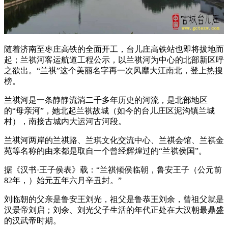
随着济南至枣庄高铁的全面开工，台儿庄高铁站也即将拔地而
起；兰祺河客运航道工程公示，以兰祺河为中心的北部新区呼
之欲出。“兰祺”这个美丽名字再一次风靡大江南北，登上热搜
榜。
兰祺河是一条静静流淌二千多年历史的河流，是北部地区
的“母亲河”，她北起兰祺故城（如今的台儿庄区泥沟镇兰城
村），南接古城内大运河古河段。
兰祺河两岸的兰祺路、兰琪文化交流中心、兰祺会馆、兰祺金
苑等名称的由来都是取自一个曾经辉煌过的“兰祺侯国”。
据《汉书·王子侯表》载：“兰祺倾侯临朝，鲁安王子（公元前
82年，）始元五年六月辛丑封。”
刘临朝的父亲是鲁安王刘光，祖父是鲁恭王刘余，曾祖父就是
汉景帝刘启；刘余、刘光父子生活的年代正处在大汉朝最鼎盛
的汉武帝时期。