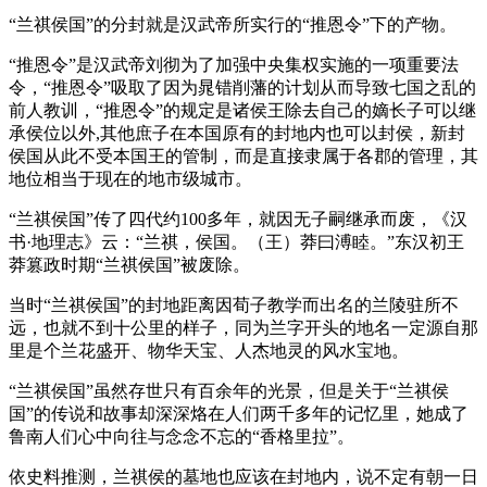
“兰祺侯国”的分封就是汉武帝所实行的“推恩令”下的产物。
“推恩令”是汉武帝刘彻为了加强中央集权实施的一项重要法
令，“推恩令”吸取了因为晁错削藩的计划从而导致七国之乱的
前人教训，“推恩令”的规定是诸侯王除去自己的嫡长子可以继
承侯位以外,其他庶子在本国原有的封地内也可以封侯，新封
侯国从此不受本国王的管制，而是直接隶属于各郡的管理，其
地位相当于现在的地市级城市。
“兰祺侯国”传了四代约100多年，就因无子嗣继承而废，《汉
书·地理志》云：“兰祺，侯国。（王）莽曰溥睦。”东汉初王
莽篡政时期“兰祺侯国”被废除。
当时“兰祺侯国”的封地距离因荀子教学而出名的兰陵驻所不
远，也就不到十公里的样子，同为兰字开头的地名一定源自那
里是个兰花盛开、物华天宝、人杰地灵的风水宝地。
“兰祺侯国”虽然存世只有百余年的光景，但是关于“兰祺侯
国”的传说和故事却深深烙在人们两千多年的记忆里，她成了
鲁南人们心中向往与念念不忘的“香格里拉”。
依史料推测，兰祺侯的墓地也应该在封地内，说不定有朝一日