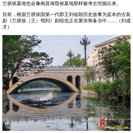
兰祺侯墓地也会像南昌海昏侯墓地那样被考古挖掘出来。
目前，根据兰祺侯国第一代郡王刘临朝历史故事为蓝本的古装
剧《兰祺侯（王）驾到》剧组也正在紧张筹备当中……（刘成
才）