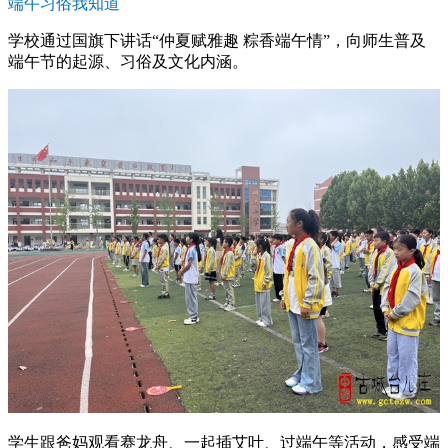
端午习俗我知道
学校通过国旗下讲话“仲夏赋雅趣 粽香端午情”，向师生普及
端午节的起源、习俗及文化内涵。
学生跟爸妈观看赛龙舟、一起插艾叶、过端午等活动，感受端