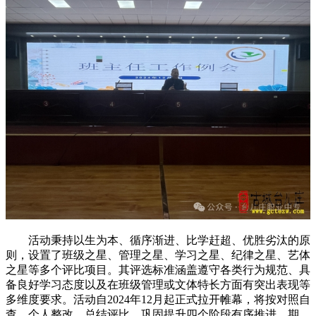
活动秉持以生为本、循序渐进、比学赶超、优胜劣汰的原
则，设置了班级之星、管理之星、学习之星、纪律之星、艺体
之星等多个评比项目。其评选标准涵盖遵守各类行为规范、具
备良好学习态度以及在班级管理或文体特长方面有突出表现等
多维度要求。活动自2024年12月起正式拉开帷幕，将按对照自
查、个人整改、总结评比、巩固提升四个阶段有序推进。期