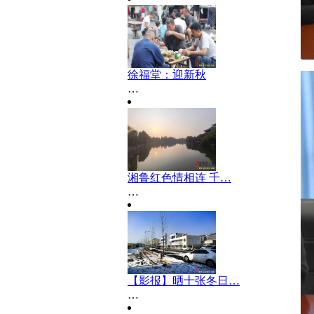
徐福堂：迎新秋
…
湘鲁红色情相连 千…
…
【影报】晒十张冬日…
…