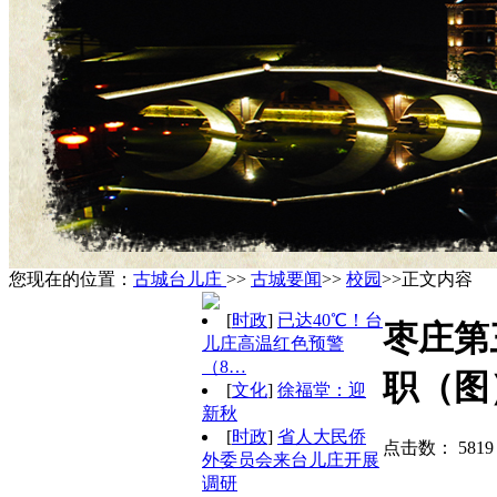
您现在的位置：
古城台儿庄
>>
古城要闻
>>
校园
>>正文内容
[
时政
]
已达40℃！台
枣庄第
儿庄高温红色预警
（8…
职（图
[
文化
]
徐福堂：迎
新秋
[
时政
]
省人大民侨
点击数：
581
外委员会来台儿庄开展
调研