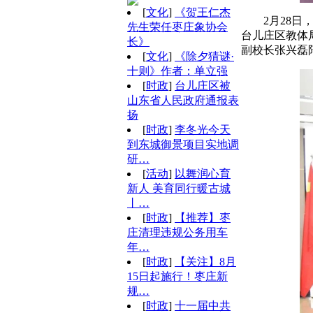
[
文化
]
《贺王仁杰
2月28
先生荣任枣庄象协会
台儿庄区教体
长》
副校长张兴磊
[
文化
]
《除夕猜谜·
十则》作者：单立强
[
时政
]
台儿庄区被
山东省人民政府通报表
扬
[
时政
]
李冬光今天
到东城御景项目实地调
研…
[
活动
]
以舞润心育
新人 美育同行暖古城
丨…
[
时政
]
【推荐】枣
庄清理违规公务用车
年…
[
时政
]
【关注】8月
15日起施行！枣庄新
规…
[
时政
]
十一届中共