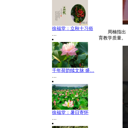
徐福堂：立秋十习俗
周楠指出
…
育教学质量。
千年荷韵续文脉 盛…
…
徐福堂：暑日寄怀
…