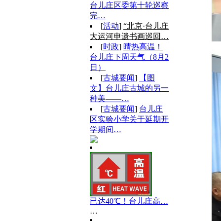
台儿庄区委第十轮巡察
完…
[
活动
]
“北京·台儿庄
大运河申遗书画巡回…
[
时政
]
晴热高温！
台儿庄下周天气（8月2
日）
[
古城要闻
]
【图
文】台儿庄古城的另一
种美——…
[
古城要闻
]
台儿庄
区实验小学关于延期开
学期间…
已达40℃！台儿庄高…
…