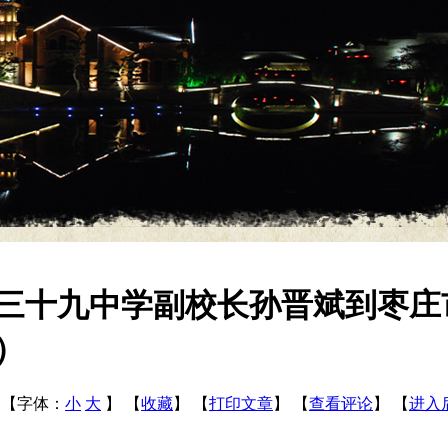
三十九中学副校长孙晋斌到枣庄
）
9
【字体：
小
大
】
【
收藏
】
【
打印文章
】
【
查看评论
】
【
进入