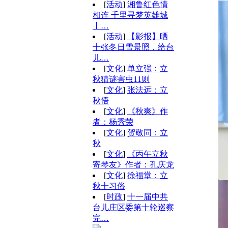
[
活动
]
湘鲁红色情
相连 千里寻梦英雄城
丨…
[
活动
]
【影报】晒
十张冬日雪景照，给台
儿…
[
文化
]
单立强：立
秋猜谜害虫11则
[
文化
]
张法远：立
秋悟
[
文化
]
《秋爽》作
者：杨秀荣
[
文化
]
贺敬同：立
秋
[
文化
]
《丙午立秋
寄琴友》作者：孔庆龙
[
文化
]
徐福堂：立
秋十习俗
[
时政
]
十一届中共
台儿庄区委第十轮巡察
完…