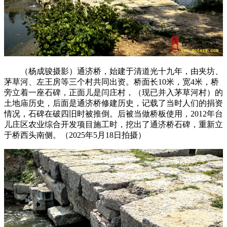
（杨成骏摄影）通济桥，始建于清道光十九年，由夹坊、
茅草河、左王房等三个村共同出资。桥面长10米，宽4米，桥
旁立着一座石碑，正面儿是闫庄村，（现已并入茅草河村）的
土地庙历史，后面是通济桥修建历史，记载了当时人们的捐资
情况，石碑在破四旧时被推倒。后被当做桥板使用，2012年台
儿庄区农业综合开发项目施工时，挖出了通济桥石碑，重新立
于桥西头南侧。（2025年5月18日拍摄）