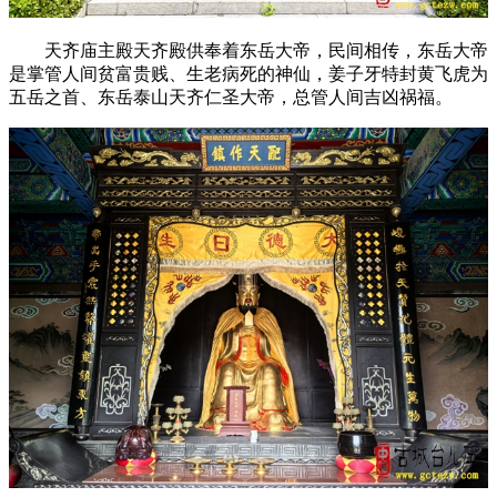
天齐庙主殿天齐殿供奉着东岳大帝，民间相传，东岳大帝
是掌管人间贫富贵贱、生老病死的神仙，姜子牙特封黄飞虎为
五岳之首、东岳泰山天齐仁圣大帝，总管人间吉凶祸福。