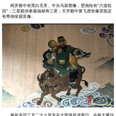
阎罗殿中有黑白无常、牛头马面塑像，壁画绘有“六道轮
回”；三星殿供奉着福禄寿三星；天齐殿中黄飞虎坐像背面还
有尊倒坐观音像。
每年农历三月二十八是东岳大帝诞辰进香日，会有大量信