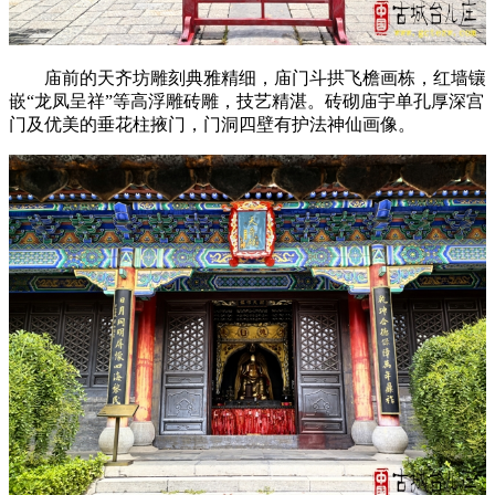
庙前的天齐坊雕刻典雅精细，庙门斗拱飞檐画栋，红墙镶
嵌“龙凤呈祥”等高浮雕砖雕，技艺精湛。砖砌庙宇单孔厚深宫
门及优美的垂花柱掖门，门洞四壁有护法神仙画像。