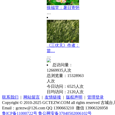
徐福堂：暑日寄怀
…
《三伏天》作者：
苗…
…
总访问量：
12669935人次
总浏览量：15328963
人次
今日访问：6525人次
日均访问：2120人次
联系我们
|
网站留言
|
友情链接
|
版权声明
|
管理登录
Copyright © 2010-2025 GCTEZW.COM all rights reserved 古城
Email：gctezw@126.com QQ 1390663210 微信 13906326958
鲁ICP备11000722号
鲁公网安备37040502006102号