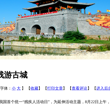
残游古城
字体：
小
大
】
【
收藏
】
【
打印文章
】
【
查看评论
】
【
进入后
国首个统一“残疾人活动日”，为延伸活动主题，8月22日上午