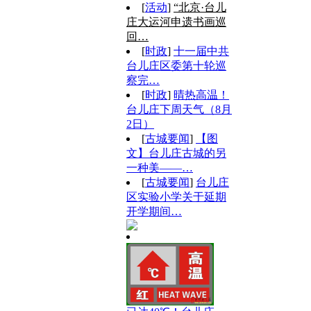
[
活动
]
“北京·台儿
庄大运河申遗书画巡
回…
[
时政
]
十一届中共
台儿庄区委第十轮巡
察完…
[
时政
]
晴热高温！
台儿庄下周天气（8月
2日）
[
古城要闻
]
【图
文】台儿庄古城的另
一种美——…
[
古城要闻
]
台儿庄
区实验小学关于延期
开学期间…