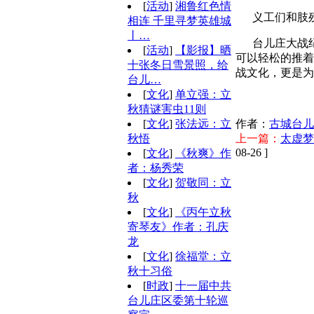
[
活动
]
湘鲁红色情
义工们和肢残
相连 千里寻梦英雄城
丨…
台儿庄大战纪
[
活动
]
【影报】晒
可以轻松的推着
十张冬日雪景照，给
战文化，更是为
台儿…
[
文化
]
单立强：立
秋猜谜害虫11则
作者：
古城台儿
[
文化
]
张法远：立
上一篇：
太虚梦
秋悟
08-26 ]
[
文化
]
《秋爽》作
者：杨秀荣
[
文化
]
贺敬同：立
秋
[
文化
]
《丙午立秋
寄琴友》作者：孔庆
龙
[
文化
]
徐福堂：立
秋十习俗
[
时政
]
十一届中共
台儿庄区委第十轮巡