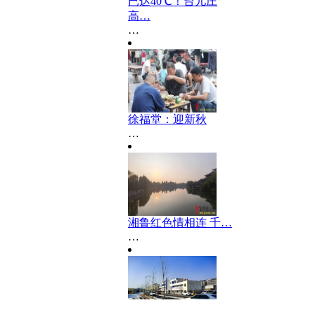
已达40℃！台儿庄
高…
…
徐福堂：迎新秋
…
湘鲁红色情相连 千…
…