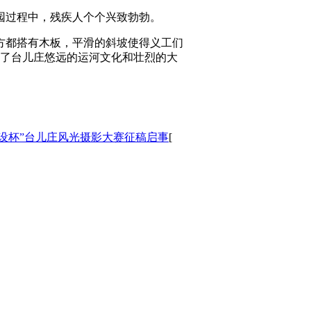
园过程中，残疾人个个兴致勃勃。
方都搭有木板，平滑的斜坡使得义工们
了台儿庄悠远的运河文化和壮烈的大
建设杯”台儿庄风光摄影大赛征稿启事
[