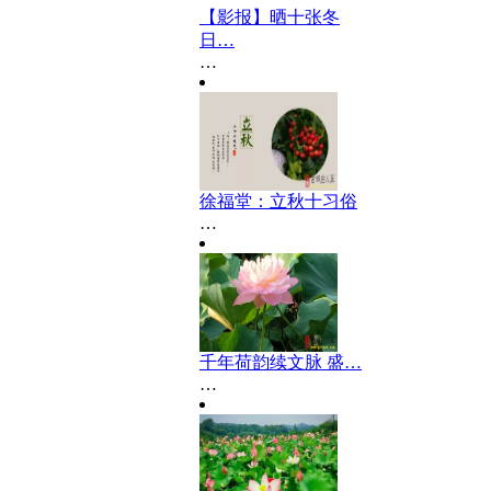
【影报】晒十张冬
日…
…
徐福堂：立秋十习俗
…
千年荷韵续文脉 盛…
…