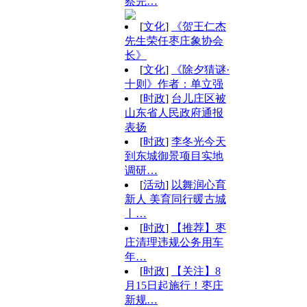
察完…
[
文化
]
《贺王仁杰
先生荣任枣庄象协会
长》
[
文化
]
《除夕猜谜·
十则》作者：单立强
[
时政
]
台儿庄区被
山东省人民政府通报
表扬
[
时政
]
李冬光今天
到东城御景项目实地
调研…
[
活动
]
以舞润心育
新人 美育同行暖古城
丨…
[
时政
]
【推荐】枣
庄清理违规公务用车
年…
[
时政
]
【关注】8
月15日起施行！枣庄
新规…