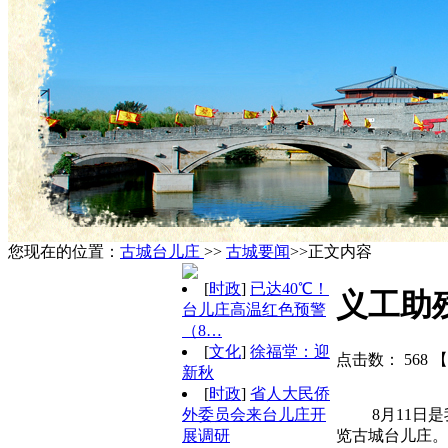
您现在的位置：
古城台儿庄
>>
古城要闻
>>正文内容
[
时政
]
已达40℃！
义工助
台儿庄高温红色预警
（8…
[
文化
]
徐福堂：迎
点击数：
568
【
新秋
[
时政
]
省人大民侨
8月11日是我
外委员会来台儿庄开
览古城台儿庄。
展调研