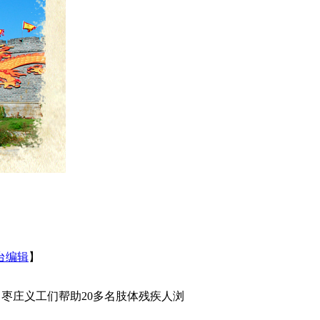
台编辑
】
，枣庄义工们帮助20多名肢体残疾人浏