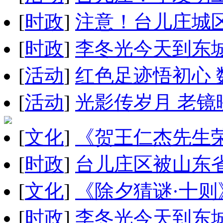
[
时政
]
注意！台儿庄城区
[
时政
]
李冬光今天到东
[
活动
]
红色足迹悟初心
[
活动
]
光影传岁月 老
[
文化
]
《贺王仁杰先生
[
时政
]
台儿庄区被山东
[
文化
]
《除夕猜谜·十
[
时政
]
李冬光今天到东