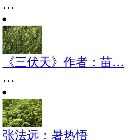
…
《三伏天》作者：苗…
…
张法远：暑热悟