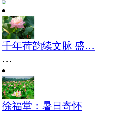
千年荷韵续文脉 盛…
…
徐福堂：暑日寄怀