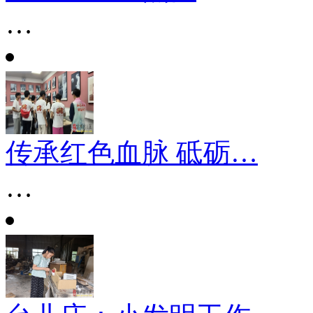
…
传承红色血脉 砥砺…
…