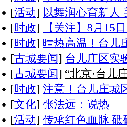
[
活动
]
以舞润心育新人
[
时政
]
【关注】8月15
[
时政
]
晴热高温！台儿庄
[
古城要闻
]
台儿庄区实
[
古城要闻
]
“北京·台儿
[
时政
]
注意！台儿庄城区
[
文化
]
张法远：说热
[
活动
]
传承红色血脉 