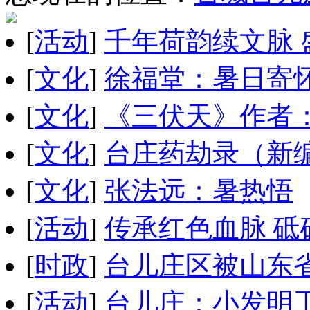
[
活动
]
千年荷韵续文脉 
[
文化
]
徐福堂：暑日寄
[
文化
]
《三伏天》作者
[
文化
]
台庄药劫录（新
[
文化
]
张法远：暑热悟
[
活动
]
传承红色血脉 
[
时政
]
台儿庄区被山东
[
活动
]
台儿庄：小发明