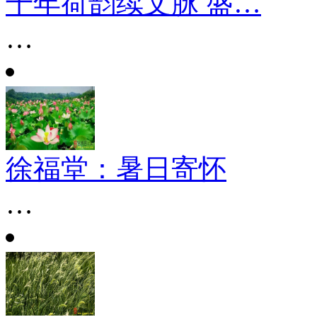
千年荷韵续文脉 盛…
…
徐福堂：暑日寄怀
…