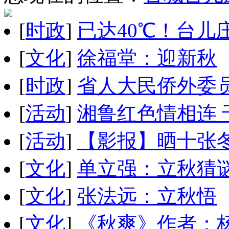
[
时政
]
已达40℃！台儿
[
文化
]
徐福堂：迎新秋
[
时政
]
省人大民侨外委
[
活动
]
湘鲁红色情相连
[
活动
]
【影报】晒十张
[
文化
]
单立强：立秋猜谜
[
文化
]
张法远：立秋悟
[
文化
]
《秋爽》作者：