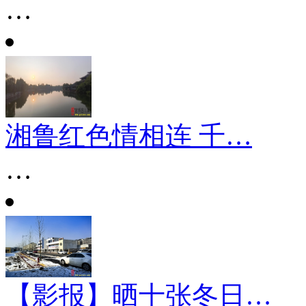
…
湘鲁红色情相连 千…
…
【影报】晒十张冬日…