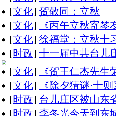
[
文化
]
贺敬同：立秋
[
文化
]
《丙午立秋寄琴
[
文化
]
徐福堂：立秋十
[
时政
]
十一届中共台儿
[
文化
]
《贺王仁杰先生
[
文化
]
《除夕猜谜·十
[
时政
]
台儿庄区被山东
[
时政
]
李冬光今天到东