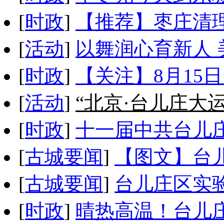
[
时政
]
【推荐】枣庄清
[
活动
]
以舞润心育新人
[
时政
]
【关注】8月15
[
活动
]
“北京·台儿庄大
[
时政
]
十一届中共台儿
[
古城要闻
]
【图文】台
[
古城要闻
]
台儿庄区实
[
时政
]
晴热高温！台儿庄