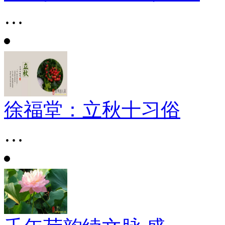
…
徐福堂：立秋十习俗
…