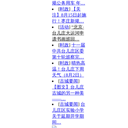
规公务用车 年…
[
时政
]
【关
注】8月15日起施
行！枣庄新规…
[
活动
]
“北京·
台儿庄大运河申
遗书画巡回…
[
时政
]
十一届
中共台儿庄区委
第十轮巡察完…
[
时政
]
晴热高
温！台儿庄下周
天气（8月2日）
[
古城要闻
]
【图文】台儿庄
古城的另一种美
——…
[
古城要闻
]
台
儿庄区实验小学
关于延期开学期
间…