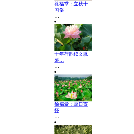
徐福堂：立秋十
习俗
…
千年荷韵续文脉
盛…
…
徐福堂：暑日寄
怀
…