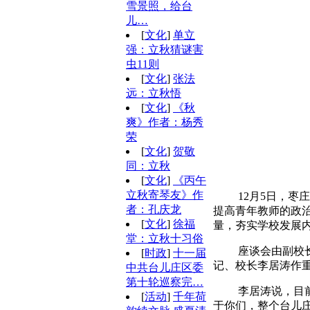
雪景照，给台
儿…
[
文化
]
单立
强：立秋猜谜害
虫11则
[
文化
]
张法
远：立秋悟
[
文化
]
《秋
爽》作者：杨秀
荣
[
文化
]
贺敬
同：立秋
[
文化
]
《丙午
立秋寄琴友》作
12月5日，枣庄
者：孔庆龙
提高青年教师的政
[
文化
]
徐福
量，夯实学校发展
堂：立秋十习俗
座谈会由副校长刘
[
时政
]
十一届
记、校长李居涛作
中共台儿庄区委
第十轮巡察完…
李居涛说，目前青
[
活动
]
千年荷
于你们，整个台儿