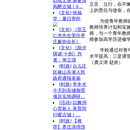
韵续文脉 盛夏清
立言、立行，在不
风醉古城丨8…
上的责任与使命，
[
文化
]
徐福
堂：暑日寄怀
为使青年教师的培
教师培养计划和实
[
文化
]
《贺王
师，与一个青年教
仁杰先生荣任枣
师参加高学历进修
庄象协会长》
[
文化
]
《除夕
学校通过对青年教
猜谜·十则》作
水平提高；三是课
者：单立强
（龚义涛 赵炎）
[
时政
]
台儿庄
（古
区被山东省人民
政府通报表扬
[
时政
]
李冬光
今天到东城御景
项目实地调研…
[
活动
]
以舞润
心育新人 美育同
行暖古城丨…
[
时政
]
【推
荐】枣庄清理违