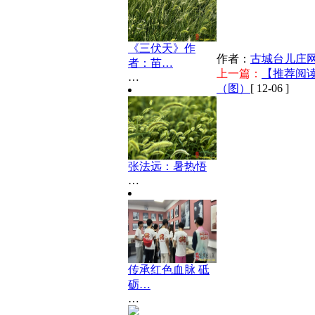
《三伏天》作
作者：
古城台儿庄
者：苗…
上一篇：
【推荐阅
…
（图）
[ 12-06 ]
张法远：暑热悟
…
传承红色血脉 砥
砺…
…