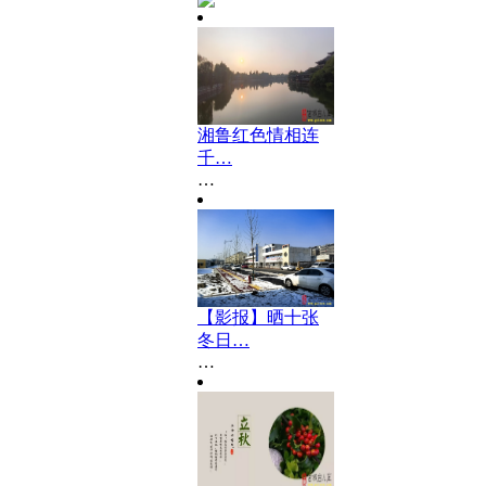
湘鲁红色情相连
千…
…
【影报】晒十张
冬日…
…