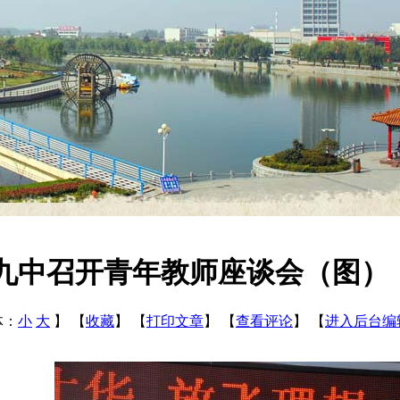
九中召开青年教师座谈会（图）
体：
小
大
】
【
收藏
】
【
打印文章
】
【
查看评论
】
【
进入后台编